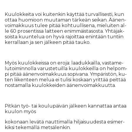
Kuu­lok­kei­ta voi kui­ten­kin käyt­tää tur­val­li­ses­ti, kun
ot­taa huo­mi­oon muu­ta­man tär­ke­än sei­kan. Ää­nen­
voi­mak­kuus tu­lee pi­tää koh­tuul­li­se­na, mie­lui­ten al­
le 60 pro­sen­tis­sa lait­teen enim­mäis­ta­sos­ta. Yh­tä­jak­
sois­ta kuun­te­lua on hyvä ra­joit­taa enin­tään tun­tiin
ker­ral­laan ja sen jäl­keen pi­tää tau­ko.
Myös kuu­lok­keis­sa on ero­ja: laa­duk­kail­la, vas­ta­me­
lu­toi­min­nol­la va­rus­te­tuil­la kuu­lok­keil­la on hel­pom­
pi pi­tää ää­nen­voi­mak­kuus so­pi­va­na. Ym­pä­ris­tön, ku­
ten lii­ken­teen me­lua ei tu­li­si kos­kaan yrit­tää peit­tää
nos­ta­mal­la kuu­lok­kei­den ää­nen­voi­mak­kuut­ta.
Pit­kän työ- tai kou­lu­päi­vän jäl­keen kan­nat­taa an­taa
kuu­lon myös
ko­ko­naan le­vä­tä naut­ti­mal­la hil­jai­suu­des­ta esi­mer­
kik­si te­ke­mäl­lä met­sä­len­kin.