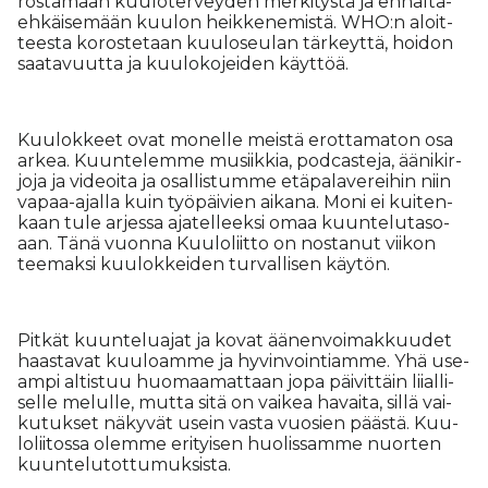
ros­ta­maan kuu­lo­ter­vey­den mer­ki­tys­tä ja en­nal­ta­
eh­käi­se­mään kuu­lon heik­ke­ne­mis­tä. WHO:n aloit­
tees­ta ko­ros­te­taan kuu­lo­seu­lan tär­keyt­tä, hoi­don
saa­ta­vuut­ta ja kuu­lo­ko­jei­den käyt­töä.
Kuu­lok­keet ovat mo­nel­le meis­tä erot­ta­ma­ton osa
ar­kea. Kuun­te­lem­me mu­siik­kia, pod­cas­te­ja, ää­ni­kir­
jo­ja ja vi­de­oi­ta ja osal­lis­tum­me etä­pa­la­ve­rei­hin niin
va­paa-ajal­la kuin työ­päi­vien ai­ka­na. Moni ei kui­ten­
kaan tule ar­jes­sa aja­tel­leek­si omaa kuun­te­lu­ta­so­
aan. Tänä vuon­na Kuu­lo­liit­to on nos­ta­nut vii­kon
tee­mak­si kuu­lok­kei­den tur­val­li­sen käy­tön.
Pit­kät kuun­te­lu­a­jat ja ko­vat ää­nen­voi­mak­kuu­det
haas­ta­vat kuu­lo­am­me ja hy­vin­voin­ti­am­me. Yhä use­
am­pi al­tis­tuu huo­maa­mat­taan jopa päi­vit­täin lii­al­li­
sel­le me­lul­le, mut­ta sitä on vai­kea ha­vai­ta, sil­lä vai­
ku­tuk­set nä­ky­vät usein vas­ta vuo­sien pääs­tä. Kuu­
lo­lii­tos­sa olem­me eri­tyi­sen huo­lis­sam­me nuor­ten
kuun­te­lu­tot­tu­muk­sis­ta.