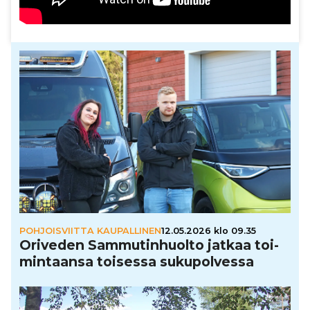
POHJOISVIITTA KAUPALLINEN
12.05.2026 klo 09.35
Oriveden Sam­mu­tin­huolto jatkaa toi­
min­taansa toisessa suku­pol­vessa