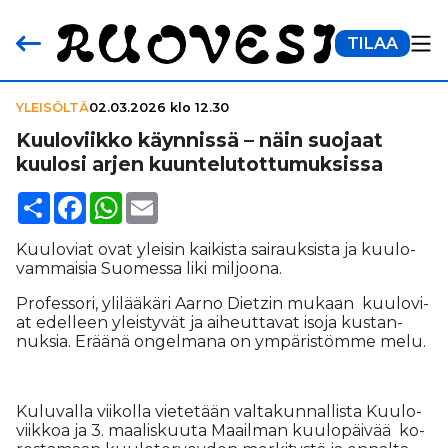
TILAA
YLEISÖLTÄ
02.03.2026 klo 12.30
Kuu­lo­viikko käynnissä – näin suojaat
kuulosi arjen kuun­te­lu­tot­tu­muk­sissa
Share
Facebook
WhatsApp
Email
Kuu­lo­vi­at ovat ylei­sin kai­kis­ta sai­rauk­sis­ta ja kuu­lo­
vam­mai­sia Suo­mes­sa liki mil­joo­na.
Pro­fes­so­ri, yli­lää­kä­ri Aar­no Diet­zin mu­kaan kuu­lo­vi­
at edel­leen yleis­ty­vät ja ai­heut­ta­vat iso­ja kus­tan­
nuk­sia. Erää­nä on­gel­ma­na on ym­pä­ris­töm­me melu.
Ku­lu­val­la vii­kol­la vie­te­tään val­ta­kun­nal­lis­ta Kuu­lo­
viik­koa ja 3. maa­lis­kuu­ta Maa­il­man kuu­lo­päi­vää ko­