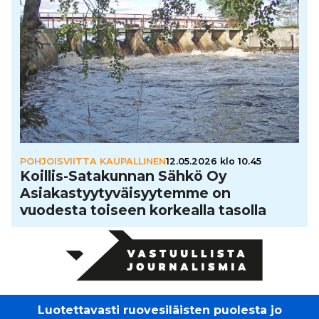
POHJOISVIITTA KAUPALLINEN
12.05.2026 klo 10.45
Koillis-Sata­kun­nan Sähkö Oy
Asi­a­kas­tyy­ty­väi­syy­temme on
vuodesta toiseen korkealla tasolla
Luotettavasti ruovesiläisten puolesta jo