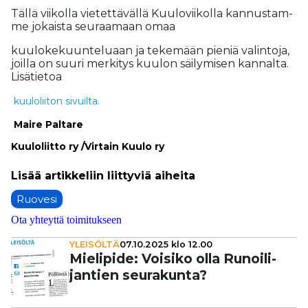
Täl­lä vii­kol­la vie­tet­tä­väl­lä Kuu­lo­vii­kol­la kan­nus­tam­
me jo­kais­ta seu­raa­maan omaa
kuu­lo­ke­kuun­te­lu­aan ja te­ke­mään pie­niä va­lin­to­ja,
joil­la on suu­ri mer­ki­tys kuu­lon säi­ly­mi­sen kan­nal­ta.
Li­sä­tie­toa
kuu­lo­lii­ton si­vuil­ta.
Mai­re Pal­ta­re
Kuu­lo­liit­to ry /Vir­tain Kuu­lo ry
Ruovesi
Ota yhteyttä toimitukseen
YLEISÖLTÄ
07.10.2025 klo 12.00
Mielipide: Voisiko olla Runoi­li­
jan­tien seu­ra­kunta?