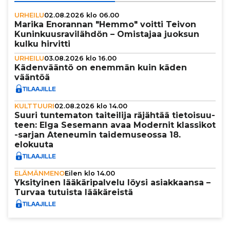
URHEILU
02.08.2026 klo 06.00
Marika Enorannan "Hemmo" voitti Teivon
Kunin­kuus­ra­vi­läh­dön – Omistajaa juoksun
kulku hirvitti
URHEILU
03.08.2026 klo 16.00
Käden­vääntö on enemmän kuin käden
vääntöä
KULTTUURI
02.08.2026 klo 14.00
Suuri tun­te­ma­ton tai­tei­lija räjähtää tie­toi­suu­
teen: Elga Sesemann avaa Modernit klassikot
-sarjan Ateneumin tai­de­mu­se­ossa 18.
elokuuta
ELÄMÄNMENO
Eilen klo 14.00
Yksi­tyi­nen lää­kä­ri­pal­velu löysi asi­ak­kaansa –
Turvaa tutuista lää­kä­reistä