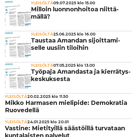
YLEISÖLTÄ
09.07.2025 klo 15.00
Milloin luon­non­hoi­toa niit­tä­
mällä?
YLEISÖLTÄ
25.06.2025 klo 16.00
Taustaa Amandan sijoit­ta­mi­
selle uusiin tiloihin
YLEISÖLTÄ
07.05.2025 klo 13.00
Työpaja Amandasta ja kier­rä­tys­
kes­kuk­sesta
YLEISÖLTÄ
20.02.2025 klo 11.50
Mikko Harmasen mielipide: Demok­ra­tia
Ruo­ve­dellä
YLEISÖLTÄ
24.01.2025 klo 20.01
Vastine: Mie­ti­tyillä sääs­töillä turvataan
kun­ta­lais­ten palvelut