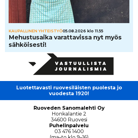
KAUPALLINEN YHTEISTYÖ
05.08.2026 klo 11.55
Mehus­tu­saika varat­ta­vissa nyt myös
säh­köi­sesti!
Luotettavasti ruovesiläisten puolesta jo
vuodesta 1920!
Ruoveden Sanomalehti Oy
Honkalantie 2
34600 Ruovesi
Puhelinpalvelu
03 476 1400
(ma–to klo 9–16)