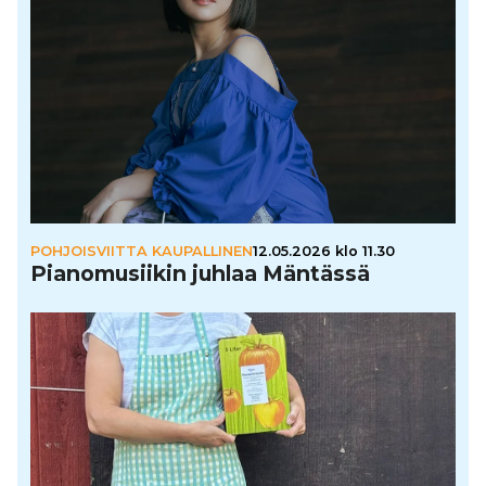
POHJOISVIITTA KAUPALLINEN
12.05.2026 klo 11.30
Pia­no­mu­sii­kin juhlaa Mäntässä