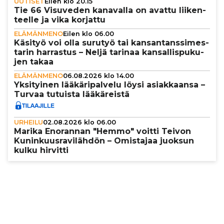
UUTISET
Eilen klo 20.15
Tie 66 Visuveden kanavalla on avattu lii­ken­
teelle ja vika korjattu
ELÄMÄNMENO
Eilen klo 06.00
Käsityö voi olla surutyö tai kan­san­tans­si­mes­
ta­rin harrastus – Neljä tarinaa kan­sal­lis­pu­ku­
jen takaa
ELÄMÄNMENO
06.08.2026 klo 14.00
Yksi­tyi­nen lää­kä­ri­pal­velu löysi asi­ak­kaansa –
Turvaa tutuista lää­kä­reistä
URHEILU
02.08.2026 klo 06.00
Marika Enorannan "Hemmo" voitti Teivon
Kunin­kuus­ra­vi­läh­dön – Omistajaa juoksun
kulku hirvitti