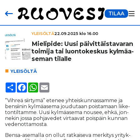
TILAA
YLEISÖLTÄ
22.09.2025 klo 16.00
Mielipide: Uusi päi­vit­täis­ta­va­ran
toimija tai luon­to­kes­kus kyl­mä­a­
se­man tilalle
YLEI­SÖL­TÄ
Share
Facebook
WhatsApp
Email
”Vih­reä siir­ty­mä” ete­nee yh­teis­kun­nas­sam­me ja
ben­sii­nin kyl­mä­a­se­ma jou­du­taan pois­ta­maan lii­ke­
ton­til­tam­me. Uu­si kyl­mä­a­se­ma nou­see, eh­kä, jon­
ne­kin jos­sa poh­ja­ve­det vir­taa­vat pois­päin kun­nan
ve­de­not­ta­mos­ta.
Ben­sa-ase­mal­la on ol­lut rat­kai­se­va mer­ki­tys yri­tyk­