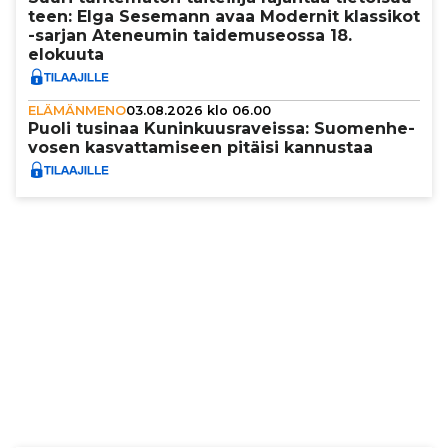
teen: Elga Sesemann avaa Modernit klassikot
-sarjan Ateneumin tai­de­mu­se­ossa 18.
elokuuta
ELÄMÄNMENO
03.08.2026 klo 06.00
Puoli tusinaa Kunin­kuus­ra­veissa: Suo­men­he­
vo­sen kas­vat­ta­mi­seen pitäisi kannustaa