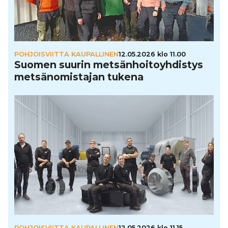
POHJOISVIITTA KAUPALLINEN
12.05.2026 klo 11.00
Suomen suurin met­sän­hoi­to­yh­dis­tys
met­sä­no­mis­ta­jan tukena
POHJOISVIITTA KAUPALLINEN
12.05.2026 klo 11.15