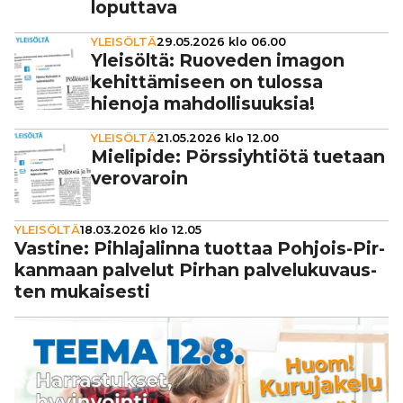
loputtava
YLEISÖLTÄ
29.05.2026 klo 06.00
Yleisöltä: Ruoveden imagon
kehit­tä­mi­seen on tulossa
hienoja mah­dol­li­suuk­sia!
YLEISÖLTÄ
21.05.2026 klo 12.00
Mielipide: Pörs­siyh­ti­ötä tuetaan
vero­va­roin
YLEISÖLTÄ
18.03.2026 klo 12.05
Vastine: Pih­la­ja­linna tuottaa Pohjois-Pir­
kan­maan palvelut Pirhan pal­ve­lu­ku­vaus­
ten mukai­sesti