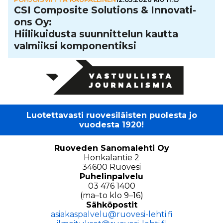
CSI Composite Solutions & Inno­va­ti­
ons Oy:
Hii­li­kui­dusta suun­nit­te­lun kautta
valmiiksi kom­po­nen­tiksi
Luotettavasti ruovesiläisten puolesta jo
vuodesta 1920!
Ruoveden Sanomalehti Oy
Honkalantie 2
34600 Ruovesi
Puhelinpalvelu
03 476 1400
(ma–to klo 9–16)
Sähköpostit
asiakaspalvelu@ruovesi-lehti.fi