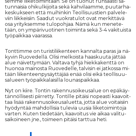
sem­me lii­ke­toi­min­taan. Se on tuo­nut run­saas­ti sa­
tun­nai­sia ohi­kul­ki­joi­ta sekä kah­vi­laam­me, puu­tar­ha­
kes­kuk­seen et­tä mui­hin­kin Te­ol­li­suus­tien pal­ve­le­
viin liik­kei­siin. Saa­dut vuok­ra­tu­lot ovat mer­kit­tä­vä
osa yri­tyk­sem­me tu­lo­poh­jaa. Nämä kun me­ne­te­
tään, on ym­pä­ri­vuo­ti­nen toi­min­ta sekä 3-4 va­ki­tuis­ta
työ­paik­kaa vaa­ras­sa.
Tont­tim­me on tu­ris­ti­lii­ken­teen kan­nal­ta pa­ras ja nä­
ky­vin Ruo­ve­del­lä. Oli­si mel­kois­ta haas­kuu­ta jät­tää
alue näi­vet­ty­mään. Val­ta­va tyh­jä hiek­ka­kent­tä on
huo­noa mai­nos­ta Ruo­ve­del­le, tal­vi­sin ei jat­kos­sa mi­
tään lii­ken­teen­py­säyt­tä­jää enää oli­si ei­kä te­ol­li­suu­
sa­lu­een työ­paik­ka­lai­sil­la lou­nas­paik­kaa.
Nyt on kii­re. Ton­tin ra­ken­nu­soi­keu­sa­lue on epä­käy­
tän­nöl­li­ses­ti piir­ret­ty. Ton­til­le pi­täi­si no­pe­as­ti kaa­voit­
taa li­sää ra­ken­nu­soi­keu­sa­lu­et­ta, jot­ta alue voi­tai­siin
hyö­dyn­tää mah­dol­li­sia tu­le­via uu­sia lii­ke­toi­min­to­ja
var­ten. Ku­ten tie­de­tään, kaa­voi­tus vie ai­kaa va­li­tu­
sai­koi­neen jne., toi­meen pi­täi­si tart­tua heti.