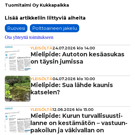
Tuo­mi­tai­mi Oy Kuk­ka­paik­ka
Ruovesi
Polttoaineen jakelu
Ota yhteyttä toimitukseen
YLEISÖLTÄ
24.07.2026 klo 14.00
Mielipide: Autoton kesä­a­su­kas
on täysin jumissa
YLEISÖLTÄ
04.07.2026 klo 10.00
Mielipide: Sua lähde kaunis
katselen?
YLEISÖLTÄ
12.06.2026 klo 15.00
Mielipide: Kurun tur­val­li­suus­ti­
lanne on kes­tä­mä­tön – vas­tuun­
pa­koi­lun ja väki­val­lan on