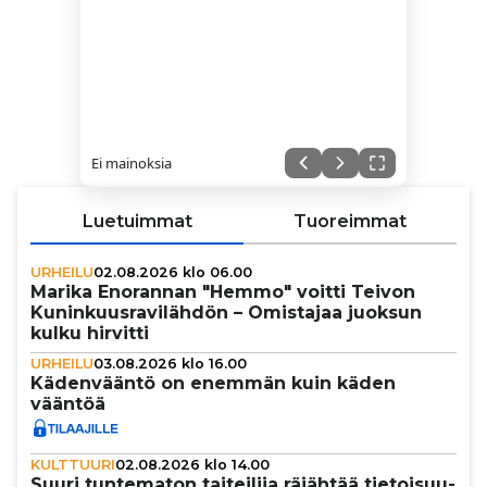
Ei mainoksia
Luetuimmat
Tuoreimmat
URHEILU
02.08.2026 klo 06.00
Marika Enorannan "Hemmo" voitti Teivon
Kunin­kuus­ra­vi­läh­dön – Omistajaa juoksun
kulku hirvitti
URHEILU
03.08.2026 klo 16.00
Käden­vääntö on enemmän kuin käden
vääntöä
KULTTUURI
02.08.2026 klo 14.00
Suuri tun­te­ma­ton tai­tei­lija räjähtää tie­toi­suu­