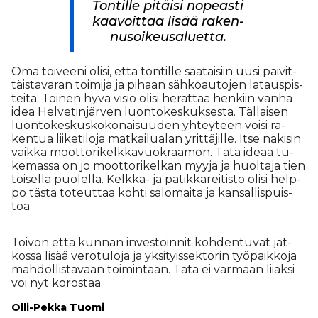
Ton­til­le pi­täi­si no­pe­as­ti
kaa­voit­taa li­sää ra­ken­
nu­soi­keu­sa­lu­et­ta.
Oma toi­vee­ni oli­si, et­tä ton­til­le saa­tai­siin uu­si päi­vit­
täis­ta­va­ran toi­mi­ja ja pi­haan säh­kö­au­to­jen la­taus­pis­
tei­tä. Toi­nen hyvä vi­sio oli­si he­rät­tää hen­kiin van­ha
idea Hel­ve­tin­jär­ven luon­to­kes­kuk­ses­ta. Täl­lai­sen
luon­to­kes­kus­ko­ko­nai­suu­den yh­tey­teen voi­si ra­
ken­tua lii­ke­ti­lo­ja mat­kai­lu­a­lan yrit­tä­jil­le. It­se nä­ki­sin
vaik­ka moot­to­ri­kelk­ka­vuok­raa­mon. Tätä ide­aa tu­
ke­mas­sa on jo moot­to­ri­kel­kan myy­jä ja huol­ta­ja tien
toi­sel­la puo­lel­la. Kelk­ka- ja pa­tik­ka­rei­tis­tö oli­si help­
po täs­tä to­teut­taa koh­ti sa­lo­mai­ta ja kan­sal­lis­puis­
toa.
Toi­von et­tä kun­nan in­ves­toin­nit koh­den­tu­vat jat­
kos­sa li­sää ve­ro­tu­lo­ja ja yk­si­tyis­sek­to­rin työ­paik­ko­ja
mah­dol­lis­ta­vaan toi­min­taan. Tätä ei var­maan lii­ak­si
voi nyt ko­ros­taa.
Ol­li-Pek­ka Tuo­mi