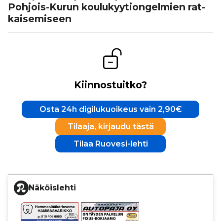
Pohjois-Kurun kou­lu­kyy­ti­on­gel­mien rat­
kai­se­mi­seen
Kiinnostuitko?
Osta 24h digilukuoikeus vain 2,90€
Tilaaja, kirjaudu tästä
Tilaa Ruovesi-lehti
Näköislehti