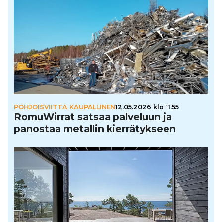
POHJOISVIITTA KAUPALLINEN
12.05.2026 klo 11.55
Romu­Wir­rat satsaa palveluun ja
panostaa metallin kier­rä­tyk­seen