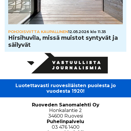
POHJOISVIITTA KAUPALLINEN
12.05.2026 klo 11.35
Hir­si­hu­vila, missä muistot syntyvät ja
säilyvät
Luotettavasti ruovesiläisten puolesta jo
vuodesta 1920!
Ruoveden Sanomalehti Oy
Honkalantie 2
34600 Ruovesi
Puhelinpalvelu
03 476 1400