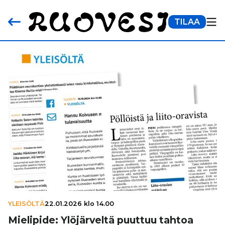
TILAA
YLEISÖLTÄ
22.01.2026 klo 14.00
Mielipide: Ylö­jär­veltä puuttuu tahtoa