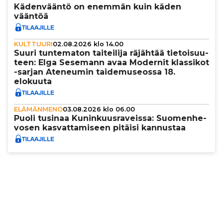
Käden­vääntö on enemmän kuin käden
vääntöä
KULTTUURI
02.08.2026 klo 14.00
Suuri tun­te­ma­ton tai­tei­lija räjähtää tie­toi­suu­
teen: Elga Sesemann avaa Modernit klassikot
-sarjan Ateneumin tai­de­mu­se­ossa 18.
elokuuta
ELÄMÄNMENO
03.08.2026 klo 06.00
Puoli tusinaa Kunin­kuus­ra­veissa: Suo­men­he­
vo­sen kas­vat­ta­mi­seen pitäisi kannustaa