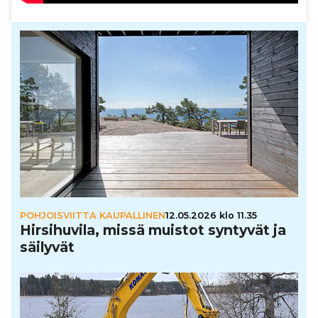
POHJOISVIITTA KAUPALLINEN
12.05.2026 klo 11.35
Hir­si­hu­vila, missä muistot syntyvät ja
säilyvät