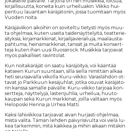
jo­kai­sel­le päi­väl­le. Tar­jol­la on niin mu­siik­kia, loit­sua,
kir­jal­li­suut­ta, ko­nei­ta kuin ur­hei­lu­a­kin. Viik­ko hui­
pen­tuu lau­an­tain kä­rä­jä­to­riin, jos­sa tuo­mi­taan myös
Vuo­den noi­ta.
Kä­rä­jä­vii­kon ai­koi­hin on so­vi­tel­tu tie­tys­ti myös muu­
ta oh­jel­maa, ku­ten usei­ta tai­de­näyt­te­lyi­tä, te­at­te­rie­
si­tyk­siä, kir­ja­mark­ki­nat, kir­jai­li­ja­vie­rai­lu­ja, maa­laus­ta­
pah­tu­ma, hei­nä­mark­ki­nat, tans­sit ja mui­ta kon­sert­
te­ja ku­ten ihan uu­si Ruos­si­rock. Mu­siik­kia tar­jo­a­vat
myös pai­kal­li­set ra­vin­to­lat.
Kun noi­ta­kä­rä­jät on saa­tu kä­rä­jöi­tyä, voi kään­tää
kat­seen Ku­run suun­taan, sil­lä siel­lä ni­mit­täin al­kaa
heti seu­raa­val­la vii­kol­la Kuru-viik­ko. Va­ras­läh­dön ot­
ta­vat jo Park­kuun ke­sä­juh­lat, jot­ka osu­vat kä­rä­jä­to­
rin kans­sa sa­mal­le päi­väl­le. Kuru-viik­ko tar­jo­aa kon­
sert­te­ja, näyt­te­ly­jä, las­ten­juh­lia, ur­hei­lua, huu­to­
kau­pan sekä Ku­run mark­ki­nat, joil­la va­li­taan myös
He­lo­pos­ki Hen­na ja Ur­hea Mat­ti.
Kak­si lä­hi­viik­koa tar­jo­a­vat ai­van hur­jas­ti oh­jel­maa,
mis­tä va­li­ta. Tä­män leh­den päi­vy­ri­si­vul­ta voi vie­lä lu­
kea tar­kem­min, mitä kaik­kea ja mi­hin ai­kaan mi­tä­kin