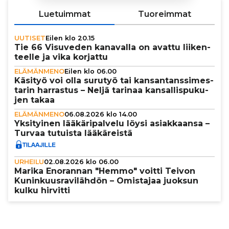
Luetuimmat
Tuoreimmat
UUTISET
Eilen klo 20.15
Tie 66 Visuveden kanavalla on avattu lii­ken­
teelle ja vika korjattu
ELÄMÄNMENO
Eilen klo 06.00
Käsityö voi olla surutyö tai kan­san­tans­si­mes­
ta­rin harrastus – Neljä tarinaa kan­sal­lis­pu­ku­
jen takaa
ELÄMÄNMENO
06.08.2026 klo 14.00
Yksi­tyi­nen lää­kä­ri­pal­velu löysi asi­ak­kaansa –
Turvaa tutuista lää­kä­reistä
URHEILU
02.08.2026 klo 06.00
Marika Enorannan "Hemmo" voitti Teivon
Kunin­kuus­ra­vi­läh­dön – Omistajaa juoksun
kulku hirvitti