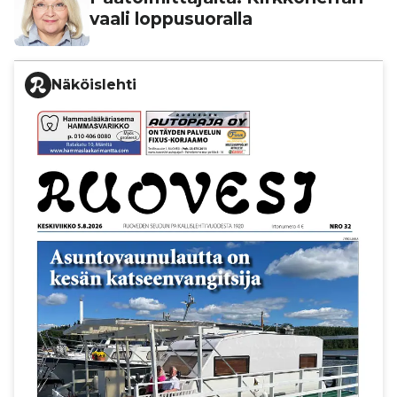
vaali lop­pu­suo­ralla
Näköislehti