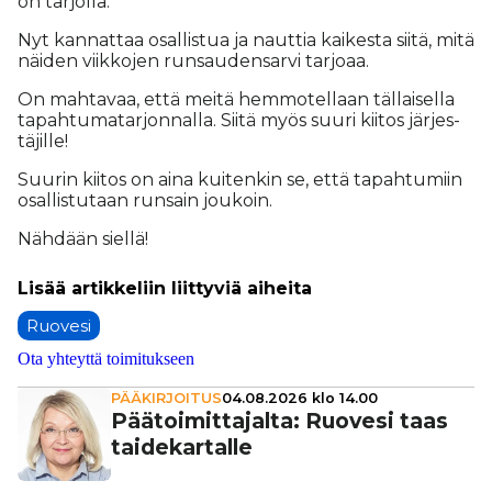
on tar­jol­la.
Nyt kan­nat­taa osal­lis­tua ja naut­tia kai­kes­ta sii­tä, mitä
näi­den viik­ko­jen run­sau­den­sar­vi tar­jo­aa.
On mah­ta­vaa, et­tä mei­tä hem­mo­tel­laan täl­lai­sel­la
ta­pah­tu­ma­tar­jon­nal­la. Sii­tä myös suu­ri kii­tos jär­jes­
tä­jil­le!
Suu­rin kii­tos on ai­na kui­ten­kin se, et­tä ta­pah­tu­miin
osal­lis­tu­taan run­sain jou­koin.
Näh­dään siel­lä!
Ruovesi
Ota yhteyttä toimitukseen
PÄÄKIRJOITUS
04.08.2026 klo 14.00
Pää­toi­mit­ta­jalta: Ruovesi taas
tai­de­kar­talle