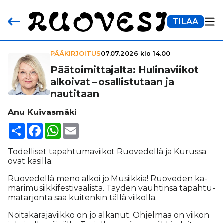
TILAA
PÄÄKIRJOITUS
07.07.2026 klo 14.00
Pää­toi­mit­ta­jalta: Huli­na­vii­kot
alkoivat – osal­lis­tu­taan ja
nautitaan
Anu Kuivasmäki
Share
Facebook
WhatsApp
Email
To­del­li­set ta­pah­tu­ma­vii­kot Ruo­ve­del­lä ja Ku­rus­sa
ovat kä­sil­lä.
Ruo­ve­del­lä meno al­koi jo Mu­siik­kia! Ruo­ve­den ka­
ma­ri­mu­siik­ki­fes­ti­vaa­lis­ta. Täy­den vauh­tin­sa ta­pah­tu­
ma­tar­jon­ta saa kui­ten­kin täl­lä vii­kol­la.
Noi­ta­kä­rä­jä­viik­ko on jo al­ka­nut. Oh­jel­maa on vii­kon