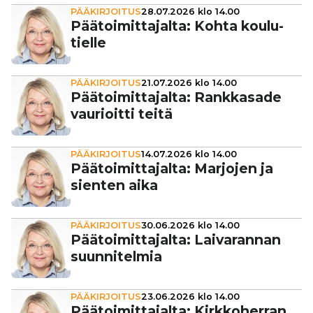
PÄÄKIRJOITUS
28.07.2026 klo 14.00
Pää­toi­mit­ta­jalta: Kohta kou­lu­
tielle
PÄÄKIRJOITUS
21.07.2026 klo 14.00
Pää­toi­mit­ta­jalta: Rank­ka­sade
vau­ri­oitti teitä
PÄÄKIRJOITUS
14.07.2026 klo 14.00
Pää­toi­mit­ta­jalta: Marjojen ja
sienten aika
PÄÄKIRJOITUS
30.06.2026 klo 14.00
Pää­toi­mit­ta­jalta: Lai­va­ran­nan
suun­ni­tel­mia
PÄÄKIRJOITUS
23.06.2026 klo 14.00
Pää­toi­mit­ta­jalta: Kirk­ko­her­ran