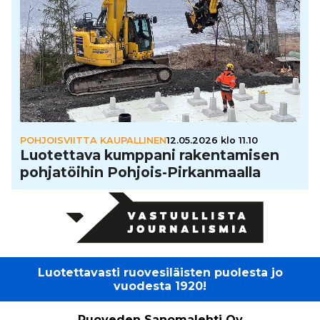
POHJOISVIITTA KAUPALLINEN
12.05.2026 klo 11.10
Luo­tet­tava kumppani raken­ta­mi­sen
poh­ja­töi­hin Pohjois-Pir­kan­maalla
Luotettavasti ruovesiläisten puolesta jo
vuodesta 1920!
Ruoveden Sanomalehti Oy