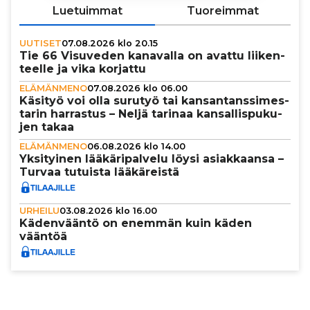
Luetuimmat
Tuoreimmat
UUTISET
07.08.2026 klo 20.15
Tie 66 Visuveden kanavalla on avattu lii­ken­
teelle ja vika korjattu
ELÄMÄNMENO
07.08.2026 klo 06.00
Käsityö voi olla surutyö tai kan­san­tans­si­mes­
ta­rin harrastus – Neljä tarinaa kan­sal­lis­pu­ku­
jen takaa
ELÄMÄNMENO
06.08.2026 klo 14.00
Yksi­tyi­nen lää­kä­ri­pal­velu löysi asi­ak­kaansa –
Turvaa tutuista lää­kä­reistä
URHEILU
03.08.2026 klo 16.00
Käden­vääntö on enemmän kuin käden
vääntöä