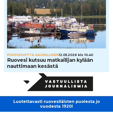
POHJOISVIITTA KAUPALLINEN
12.05.2026 klo 10.40
Ruovesi kutsuu mat­kai­li­jan kylään
naut­ti­maan kesästä
Luotettavasti ruovesiläisten puolesta jo
vuodesta 1920!