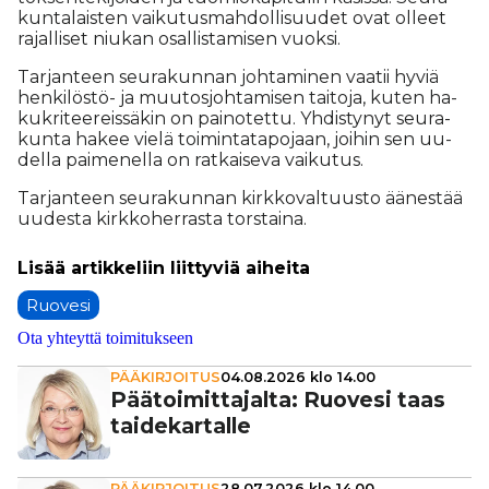
kun­ta­lais­ten vai­ku­tus­mah­dol­li­suu­det ovat ol­leet
ra­jal­li­set niu­kan osal­lis­ta­mi­sen vuok­si.
Tar­jan­teen seu­ra­kun­nan joh­ta­mi­nen vaa­tii hy­viä
hen­ki­lös­tö- ja muu­tos­joh­ta­mi­sen tai­to­ja, ku­ten ha­
kuk­ri­tee­reis­sä­kin on pai­no­tet­tu. Yh­dis­ty­nyt seu­ra­
kun­ta ha­kee vie­lä toi­min­ta­ta­po­jaan, joi­hin sen uu­
del­la pai­me­nel­la on rat­kai­se­va vai­ku­tus.
Tar­jan­teen seu­ra­kun­nan kirk­ko­val­tuus­to ää­nes­tää
uu­des­ta kirk­ko­her­ras­ta tors­tai­na.
Ruovesi
Ota yhteyttä toimitukseen
PÄÄKIRJOITUS
04.08.2026 klo 14.00
Pää­toi­mit­ta­jalta: Ruovesi taas
tai­de­kar­talle
PÄÄKIRJOITUS
28.07.2026 klo 14.00