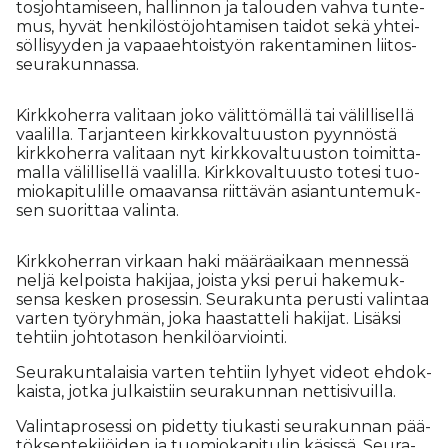
tos­joh­ta­mi­seen, hal­lin­non ja ta­lou­den vah­va tun­te­
mus, hy­vät hen­ki­lös­tö­joh­ta­mi­sen tai­dot sekä yh­tei­
söl­li­syy­den ja va­paa­eh­tois­työn ra­ken­ta­mi­nen lii­tos­
seu­ra­kun­nas­sa.
Kirk­ko­her­ra va­li­taan joko vä­lit­tö­mäl­lä tai vä­lil­li­sel­lä
vaa­lil­la. Tar­jan­teen kirk­ko­val­tuus­ton pyyn­nös­tä
kirk­ko­her­ra va­li­taan nyt kirk­ko­val­tuus­ton toi­mit­ta­
mal­la vä­lil­li­sel­lä vaa­lil­la. Kirk­ko­val­tuus­to to­te­si tuo­
mi­o­ka­pi­tu­lil­le omaa­van­sa riit­tä­vän asi­an­tun­te­muk­
sen suo­rit­taa va­lin­ta.
Kirk­ko­her­ran vir­kaan haki mää­rä­ai­kaan men­nes­sä
nel­jä kel­pois­ta ha­ki­jaa, jois­ta yk­si pe­rui ha­ke­muk­
sen­sa kes­ken pro­ses­sin. Seu­ra­kun­ta pe­rus­ti va­lin­taa
var­ten työ­ryh­män, joka haas­tat­te­li ha­ki­jat. Li­säk­si
teh­tiin joh­to­ta­son hen­ki­lö­ar­vi­oin­ti.
Seu­ra­kun­ta­lai­sia var­ten teh­tiin ly­hy­et vi­de­ot eh­dok­
kais­ta, jot­ka jul­kais­tiin seu­ra­kun­nan net­ti­si­vuil­la.
Va­lin­tap­ro­ses­si on pi­det­ty tiu­kas­ti seu­ra­kun­nan pää­
tök­sen­te­ki­jöi­den ja tuo­mi­o­ka­pi­tu­lin kä­sis­sä. Seu­ra­