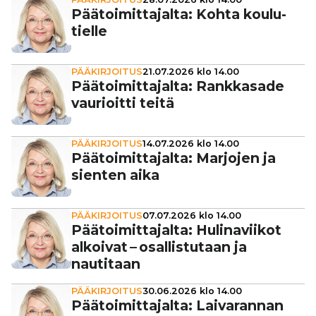
Pää­toi­mit­ta­jalta: Kohta kou­lu­
tielle
PÄÄKIRJOITUS
21.07.2026 klo 14.00
Pää­toi­mit­ta­jalta: Rank­ka­sade
vau­ri­oitti teitä
PÄÄKIRJOITUS
14.07.2026 klo 14.00
Pää­toi­mit­ta­jalta: Marjojen ja
sienten aika
PÄÄKIRJOITUS
07.07.2026 klo 14.00
Pää­toi­mit­ta­jalta: Huli­na­vii­kot
alkoivat – osal­lis­tu­taan ja
nautitaan
PÄÄKIRJOITUS
30.06.2026 klo 14.00
Pää­toi­mit­ta­jalta: Lai­va­ran­nan