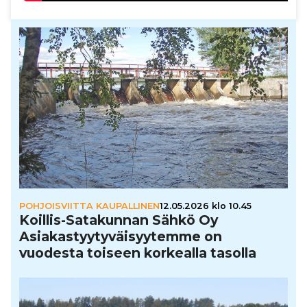
POHJOISVIITTA KAUPALLINEN
12.05.2026 klo 10.45
Koillis-Sata­kun­nan Sähkö Oy
Asi­a­kas­tyy­ty­väi­syy­temme on
vuodesta toiseen korkealla tasolla