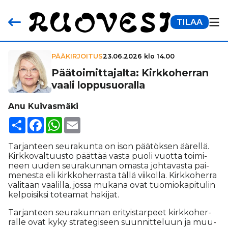
TILAA
PÄÄKIRJOITUS
23.06.2026 klo 14.00
Pää­toi­mit­ta­jalta: Kirk­ko­her­ran
vaali lop­pu­suo­ralla
Anu Kuivasmäki
Share
Facebook
WhatsApp
Email
Tar­jan­teen seu­ra­kun­ta on ison pää­tök­sen ää­rel­lä.
Kirk­ko­val­tuus­to päät­tää vas­ta puo­li vuot­ta toi­mi­
neen uu­den seu­ra­kun­nan omas­ta joh­ta­vas­ta pai­
me­nes­ta eli kirk­ko­her­ras­ta täl­lä vii­kol­la. Kirk­ko­her­ra
va­li­taan vaa­lil­la, jos­sa mu­ka­na ovat tuo­mi­o­ka­pi­tu­lin
kel­poi­sik­si to­te­a­mat ha­ki­jat.
Tar­jan­teen seu­ra­kun­nan eri­tyis­tar­peet kirk­ko­her­
ral­le ovat kyky stra­te­gi­seen suun­nit­te­luun ja muu­