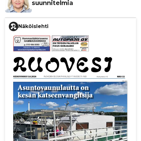
suun­ni­tel­mia
Näköislehti