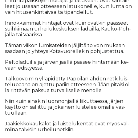
Lii­kun­ta­paik­ko­jen hoi­ta­jat ja la­tu­vaa­rit ovat sän­täil­
leet jo use­aan ot­tee­seen la­tu­ko­neil­le, kun lun­ta on
vain hi­tu­sen­kin­tai­vaal­ta ti­pah­del­lut.
In­nok­kaim­mat hiih­tä­jät ovat kuin ovat­kin pääs­seet
suih­ki­maan ur­hei­lu­kes­kuk­sen la­duil­la, Kau­ko-Poh­
jal­la tai Vää­ris­sä.
Tä­män vii­kon lu­mi­sa­tei­den jäl­jil­tä toi­von mu­kaan
saa­daan jo yh­teys Ko­ta­vuo­rel­le­kin poh­jus­tet­tua.
Pel­to­la­duil­la ja jär­ven jääl­lä pää­see hiih­tä­mään ke­
vään edis­ty­es­sä.
Tal­koo­voi­min yl­lä­pi­det­ty Pap­pi­lan­lah­den ret­ki­luis­
te­lu­baa­na on ajet­tu pa­riin ot­tee­seen. Jään pi­täi­si ol­
la riit­tä­vän pak­sua tur­val­li­sel­le me­nol­le.
Niin kuin ai­na­kin luon­non­jäil­lä lii­kut­ta­es­sa, jär­jen
käyt­tö on sal­lit­tu ja jo­kai­nen luis­te­lee omal­la vas­
tuul­laan.
Jää­kiek­ko­kau­ka­lot ja luis­te­lu­ken­tät ovat myös val­
mii­na tal­vi­siin ur­hei­lu­het­kiin.