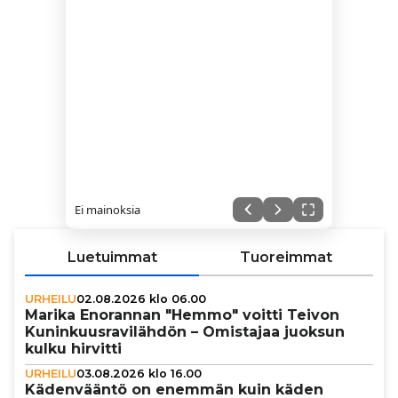
Ei mainoksia
Luetuimmat
Tuoreimmat
URHEILU
02.08.2026 klo 06.00
Marika Enorannan "Hemmo" voitti Teivon
Kunin­kuus­ra­vi­läh­dön – Omistajaa juoksun
kulku hirvitti
URHEILU
03.08.2026 klo 16.00
Käden­vääntö on enemmän kuin käden