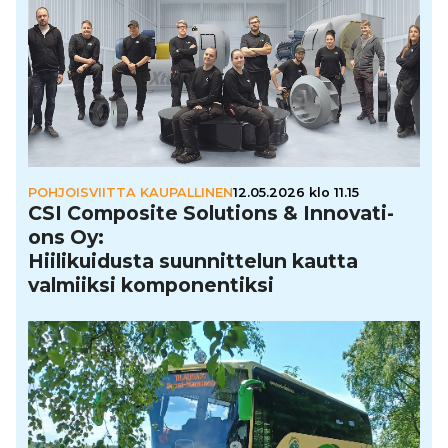
POHJOISVIITTA KAUPALLINEN
12.05.2026 klo 11.15
CSI Composite Solutions & Inno­va­ti­
ons Oy:
Hii­li­kui­dusta suun­nit­te­lun kautta
valmiiksi kom­po­nen­tiksi