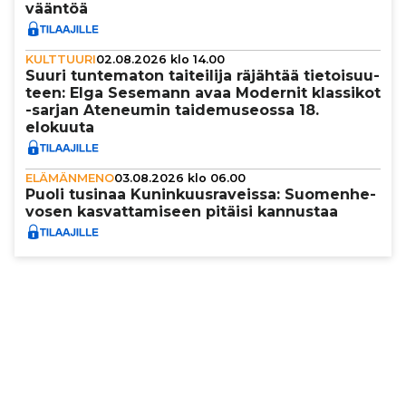
vääntöä
KULTTUURI
02.08.2026 klo 14.00
Suuri tun­te­ma­ton tai­tei­lija räjähtää tie­toi­suu­
teen: Elga Sesemann avaa Modernit klassikot
-sarjan Ateneumin tai­de­mu­se­ossa 18.
elokuuta
ELÄMÄNMENO
03.08.2026 klo 06.00
Puoli tusinaa Kunin­kuus­ra­veissa: Suo­men­he­
vo­sen kas­vat­ta­mi­seen pitäisi kannustaa