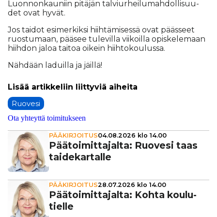
Luon­non­kau­niin pi­tä­jän tal­viur­hei­lu­mah­dol­li­suu­
det ovat hy­vät.
Jos tai­dot esi­mer­kik­si hiih­tä­mi­ses­sä ovat pääs­seet
ruos­tu­maan, pää­see tu­le­vil­la vii­koil­la opis­ke­le­maan
hiih­don ja­loa tai­toa oi­kein hiih­to­kou­lus­sa.
Näh­dään la­duil­la ja jäil­lä!
Ruovesi
Ota yhteyttä toimitukseen
PÄÄKIRJOITUS
04.08.2026 klo 14.00
Pää­toi­mit­ta­jalta: Ruovesi taas
tai­de­kar­talle
PÄÄKIRJOITUS
28.07.2026 klo 14.00
Pää­toi­mit­ta­jalta: Kohta kou­lu­
tielle