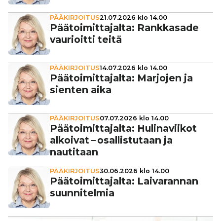
PÄÄKIRJOITUS
21.07.2026 klo 14.00
Pää­toi­mit­ta­jalta: Rank­ka­sade
vau­ri­oitti teitä
PÄÄKIRJOITUS
14.07.2026 klo 14.00
Pää­toi­mit­ta­jalta: Marjojen ja
sienten aika
PÄÄKIRJOITUS
07.07.2026 klo 14.00
Pää­toi­mit­ta­jalta: Huli­na­vii­kot
alkoivat – osal­lis­tu­taan ja
nautitaan
PÄÄKIRJOITUS
30.06.2026 klo 14.00
Pää­toi­mit­ta­jalta: Lai­va­ran­nan
suun­ni­tel­mia