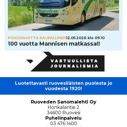
POHJOISVIITTA KAUPALLINEN
12.05.2026 klo 09.10
100 vuotta Mannisen matkassa!!
Luotettavasti ruovesiläisten puolesta jo
vuodesta 1920!
Ruoveden Sanomalehti Oy
Honkalantie 2
34600 Ruovesi
Puhelinpalvelu
03 476 1400