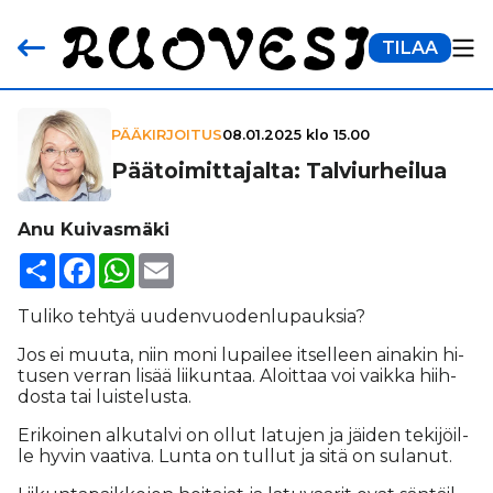
TILAA
PÄÄKIRJOITUS
08.01.2025 klo 15.00
Pää­toi­mit­ta­jalta: Tal­viur­hei­lua
Anu Kuivasmäki
Share
Facebook
WhatsApp
Email
Tu­li­ko teh­tyä uu­den­vuo­den­lu­pauk­sia?
Jos ei muu­ta, niin moni lu­pai­lee it­sel­leen ai­na­kin hi­
tu­sen ver­ran li­sää lii­kun­taa. Aloit­taa voi vaik­ka hiih­
dos­ta tai luis­te­lus­ta.
Eri­koi­nen al­ku­tal­vi on ol­lut la­tu­jen ja jäi­den te­ki­jöil­
le hy­vin vaa­ti­va. Lun­ta on tul­lut ja sitä on su­la­nut.