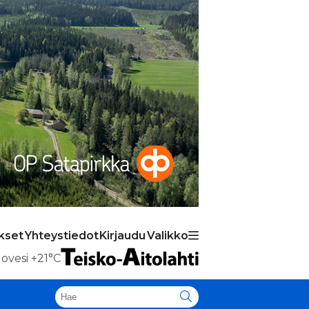
kset
Yhteystiedot
Kirjaudu
Valikko
ovesi
+21°C