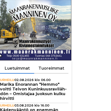
Luetuimmat
Tuoreimmat
URHEILU
02.08.2026 klo 06.00
Marika Enorannan "Hemmo"
voitti Teivon Kunin­kuus­ra­vi­läh­
dön – Omistajaa juoksun kulku
hirvitti
URHEILU
03.08.2026 klo 16.00
Käden­vääntö on enemmän