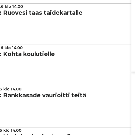
6 klo 14.00
a: Ruovesi taas tai­de­kar­talle
6 klo 14.00
a: Kohta kou­lu­tielle
6 klo 14.00
a: Rank­ka­sade vau­ri­oitti teitä
6 klo 14.00