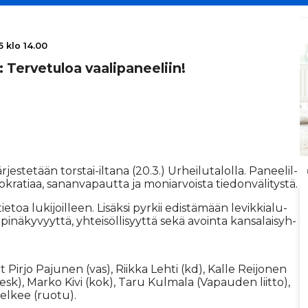
5 klo 14.00
 Ter­ve­tu­loa vaa­li­pa­nee­liin!
jes­te­tään tors­tai-il­ta­na (20.3.) Ur­hei­lu­ta­lol­la. Pa­nee­lil­
­ra­ti­aa, sa­nan­va­paut­ta ja mo­ni­ar­vois­ta tie­don­vä­li­tys­tä.
toa lu­ki­joil­leen. Li­säk­si pyr­kii edis­tä­mään le­vik­ki­a­lu­
i­nä­ky­vyyt­tä, yh­tei­söl­li­syyt­tä sekä avoin­ta kan­sa­lai­syh­
t Pir­jo Pa­ju­nen (vas), Riik­ka Leh­ti (kd), Kal­le Rei­jo­nen
 (kesk), Mar­ko Kivi (kok), Taru Kul­ma­la (Va­pau­den liit­to),
el­kee (ruo­tu).