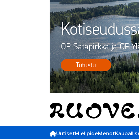
Uutiset
Mielipide
Menot
Kaupallis