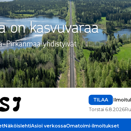
TILAA
Ilmoitu
Torstai 6.8.2026
Ru
et
Näköislehti
Asioi verkossa
Omatoimi-ilmoitukset