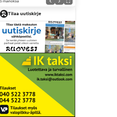
Ei mainoksia
Tilaa uutiskirje