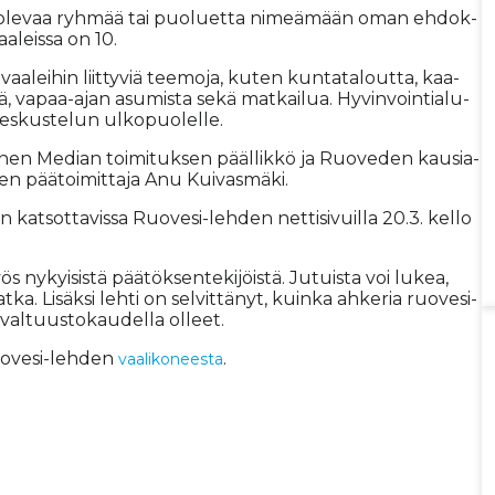
­la ole­vaa ryh­mää tai puo­lu­et­ta ni­me­ä­mään oman eh­dok­
a­leis­sa on 10.
vaa­lei­hin liit­ty­viä tee­mo­ja, ku­ten kun­ta­ta­lout­ta, kaa­
s­tä, va­paa-ajan asu­mis­ta sekä mat­kai­lua. Hy­vin­voin­ti­a­lu­
kes­kus­te­lun ul­ko­puo­lel­le.
n­nen Me­di­an toi­mi­tuk­sen pääl­lik­kö ja Ruo­ve­den kau­si­a­
en pää­toi­mit­ta­ja Anu Kui­vas­mä­ki.
n kat­sot­ta­vis­sa Ruo­ve­si-leh­den net­ti­si­vuil­la 20.3. kel­lo
yös ny­kyi­sis­tä pää­tök­sen­te­ki­jöis­tä. Ju­tuis­ta voi lu­kea,
at­ka. Li­säk­si leh­ti on sel­vit­tä­nyt, kuin­ka ah­ke­ria ruo­ve­si­
 val­tuus­to­kau­del­la ol­leet.
Ruo­ve­si-leh­den
.
vaa­li­ko­nees­ta