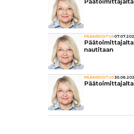
Pää­toi­mit­ta­jal
PÄÄKIRJOITUS
07.07.202
Pää­toi­mit­ta­jalta
nautitaan
PÄÄKIRJOITUS
30.06.202
Pää­toi­mit­ta­jalt