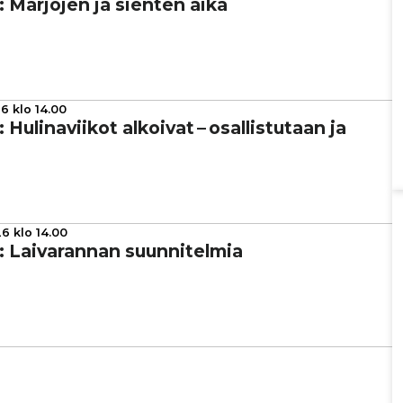
ta: Marjojen ja sienten aika
6 klo 14.00
: Huli­na­vii­kot alkoivat – osal­lis­tu­taan ja
6 klo 14.00
a: Lai­va­ran­nan suun­ni­tel­mia