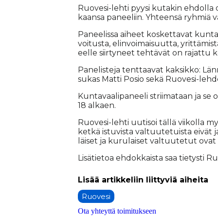
Ruo­ve­si-leh­ti pyy­si ku­ta­kin eh­dol
kaan­sa pa­nee­liin. Yh­teen­sä ryh­miä va
Pa­nee­lis­sa ai­heet kos­ket­ta­vat kun­ta­
voi­tus­ta, elin­voi­mai­suut­ta, yrit­tä­mi
eel­le siir­ty­neet teh­tä­vät on ra­jat­tu 
Pa­ne­lis­te­ja tent­taa­vat kak­sik­ko: Lä
su­kas Mat­ti Po­sio sekä Ruo­ve­si-leh­d
Kun­ta­vaa­li­pa­nee­li strii­ma­taan ja se o
18 al­ka­en.
Ruo­ve­si-leh­ti uu­ti­soi täl­lä vii­kol­la m
ket­kä is­tu­vis­ta val­tuu­te­tuis­ta ei­vät j
läi­set ja ku­ru­lai­set val­tuu­te­tut ovat
Li­sä­tie­toa eh­dok­kais­ta saa tie­tys­ti 
Ruovesi
Ota yhteyttä toimitukseen