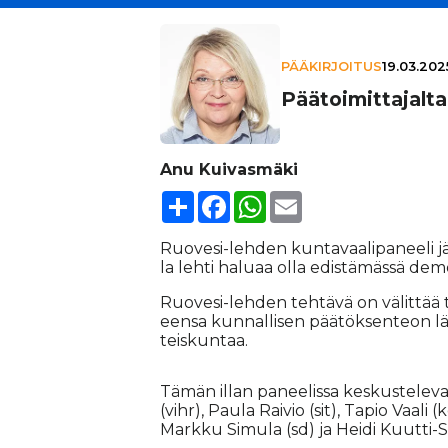
PÄÄKIRJOITUS
19.03.202
Pää­toi­mit­ta­jalta:
Anu Kuivasmäki
Share
Facebook
WhatsApp
Email
Ruo­ve­si-leh­den kun­ta­vaa­li­pa­nee­li jär­
la leh­ti ha­lu­aa ol­la edis­tä­mäs­sä de­mok
Ruo­ve­si-leh­den teh­tä­vä on vä­lit­tää tie­
een­sa kun­nal­li­sen pää­tök­sen­te­on lä­p
teis­kun­taa.
Tä­män il­lan pa­nee­lis­sa kes­kus­te­le­va
(vihr), Pau­la Rai­vio (sit), Ta­pio Vaa­li
Mark­ku Si­mu­la (sd) ja Hei­di Kuut­ti-S