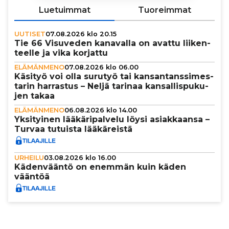
Luetuimmat
Tuoreimmat
UUTISET
07.08.2026 klo 20.15
Tie 66 Visuveden kanavalla on avattu lii­ken­
teelle ja vika korjattu
ELÄMÄNMENO
07.08.2026 klo 06.00
Käsityö voi olla surutyö tai kan­san­tans­si­mes­
ta­rin harrastus – Neljä tarinaa kan­sal­lis­pu­ku­
jen takaa
ELÄMÄNMENO
06.08.2026 klo 14.00
Yksi­tyi­nen lää­kä­ri­pal­velu löysi asi­ak­kaansa –
Turvaa tutuista lää­kä­reistä
URHEILU
03.08.2026 klo 16.00
Käden­vääntö on enemmän kuin käden
vääntöä