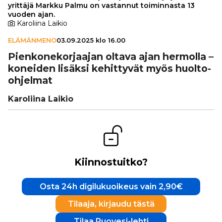
yrittäjä Markku Palmu on vastannut toiminnasta 13
vuoden ajan.
Karoliina Laikio
ELÄMÄNMENO
03.09.2025 klo 16.00
Pien­ko­ne­kor­jaa­jan oltava ajan hermolla –
koneiden lisäksi kehit­ty­vät myös huolto-
ohjelmat
Karoliina Laikio
Kiinnostuitko?
Osta 24h digilukuoikeus vain 2,90€
Tilaaja, kirjaudu tästä
Tilaa Ruovesi-lehti