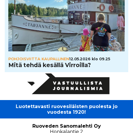
POHJOISVIITTA KAUPALLINEN
12.05.2026 klo 09.25
Mitä tehdä kesällä Virroilla?
Luotettavasti ruovesiläisten puolesta jo
vuodesta 1920!
Ruoveden Sanomalehti Oy
Honkalantie 2