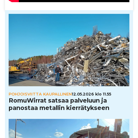
POHJOISVIITTA KAUPALLINEN
12.05.2026 klo 11.55
Romu­Wir­rat satsaa palveluun ja
panostaa metallin kier­rä­tyk­seen