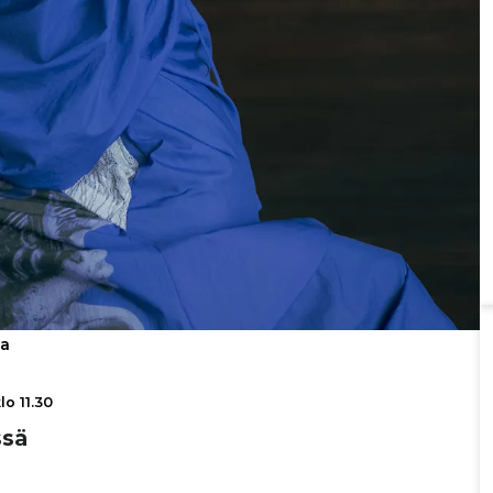
wa
lo 11.30
ssä