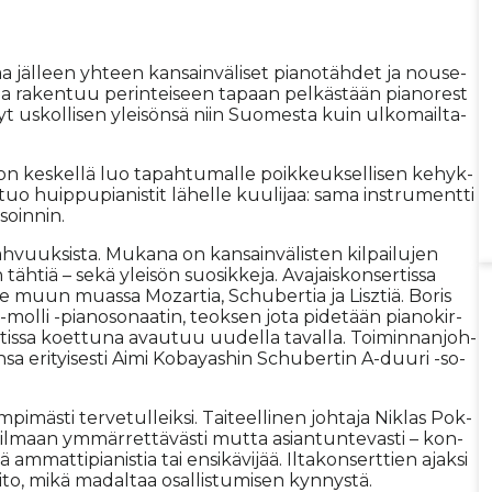
aa jäl­leen yh­teen kan­sain­vä­li­set pi­a­no­täh­det ja nou­se­
­ma ra­ken­tuu pe­rin­tei­seen ta­paan pel­käs­tään pi­a­no­rest
nyt us­kol­li­sen ylei­sön­sä niin Suo­mes­ta kuin ul­ko­mail­ta­
n kes­kel­lä luo ta­pah­tu­mal­le poik­keuk­sel­li­sen ke­hyk­
uo huip­pu­pi­a­nis­tit lä­hel­le kuu­li­jaa: sama inst­ru­ment­ti
 soin­nin.
vah­vuuk­sis­ta. Mu­ka­na on kan­sain­vä­lis­ten kil­pai­lu­jen
den täh­tiä – sekä ylei­sön suo­sik­ke­ja. Ava­jais­kon­ser­tis­sa
see muun mu­as­sa Mo­zar­tia, Schu­ber­tia ja Lisz­tiä. Bo­ris
ol­li -pi­a­no­so­naa­tin, te­ok­sen jota pi­de­tään pi­a­no­kir­
er­tis­sa ko­et­tu­na avau­tuu uu­del­la ta­val­la. Toi­min­nan­joh­
­sa eri­tyi­ses­ti Ai­mi Ko­ba­yas­hin Schu­ber­tin A-duu­ri -so­
läm­pi­mäs­ti ter­ve­tul­leik­si. Tai­teel­li­nen joh­ta­ja Nik­las Pok­
il­maan ym­mär­ret­tä­väs­ti mut­ta asi­an­tun­te­vas­ti – kon­
m­mat­ti­pi­a­nis­tia tai en­si­kä­vi­jää. Il­ta­kon­sert­tien ajak­si
to, mikä ma­dal­taa osal­lis­tu­mi­sen kyn­nys­tä.