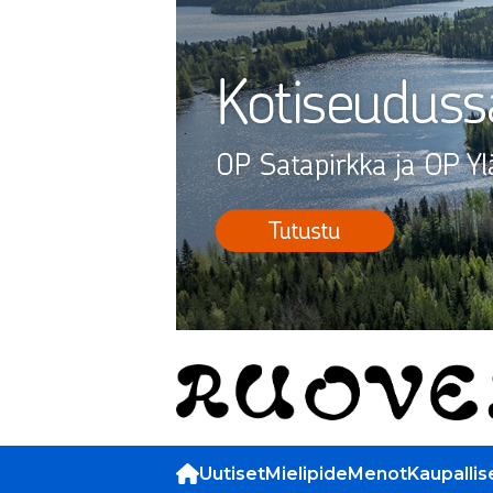
Uutiset
Mielipide
Menot
Kaupallis