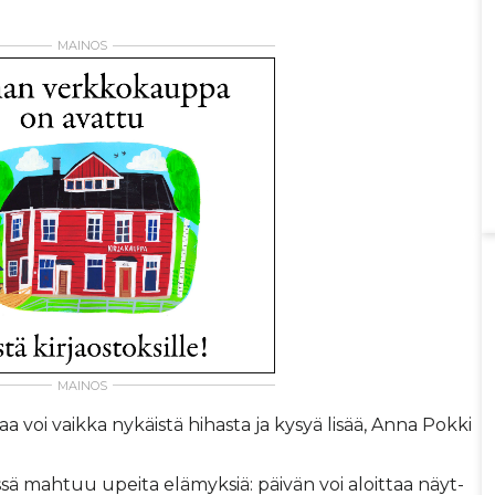
­jaa voi vaik­ka ny­käis­tä hi­has­ta ja ky­syä li­sää, An­na Pok­ki
täs­sä mah­tuu upei­ta elä­myk­siä: päi­vän voi aloit­taa näyt­