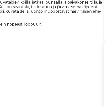
­va­tai­de­vii­koil­la, jat­kaa lou­naal­la ja päi­vä­kon­ser­til­la, ja
 Gös­tan ra­vin­to­la, tai­de­sau­na ja jär­vi­mai­se­ma täy­den­tä­
ki, ku­va­tai­de ja luon­to muo­dos­ta­vat har­vi­nai­sen ehe­
ein no­pe­as­ti lop­puun.