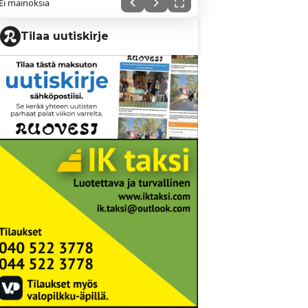
Ei mainoksia
Tilaa uutiskirje