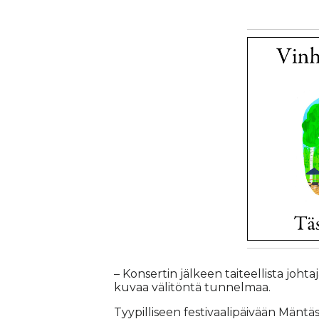
– Kon­ser­tin jäl­keen tai­teel­lis­ta joh­ta
ku­vaa vä­li­tön­tä tun­nel­maa.
Tyy­pil­li­seen fes­ti­vaa­li­päi­vään Män­