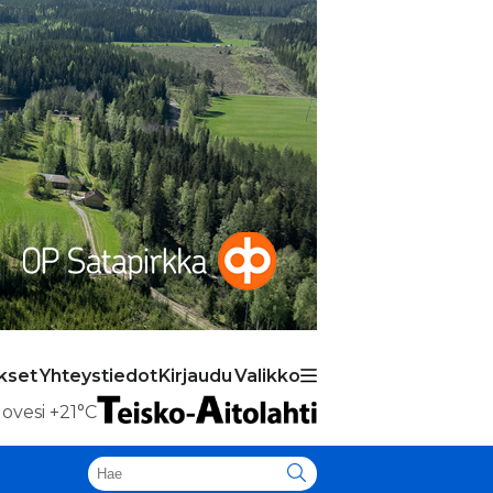
kset
Yhteystiedot
Kirjaudu
Valikko
ovesi
+21°C