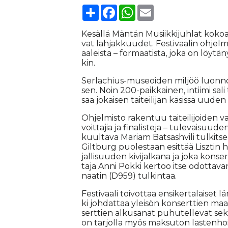
Share
Facebook
WhatsApp
Email
Ke­säl­lä Män­tän Mu­siik­ki­juh­lat ko­ko­
vat lah­jak­kuu­det. Fes­ti­vaa­lin oh­jel
aa­leis­ta – for­maa­tis­ta, joka on löy­tä­
kin.
Ser­lac­hius-mu­se­oi­den mil­jöö luon­no
sen. Noin 200-paik­kai­nen, in­tii­mi sali t
saa jo­kai­sen tai­tei­li­jan kä­sis­sä uu­den
Oh­jel­mis­to ra­ken­tuu tai­tei­li­joi­den 
voit­ta­jia ja fi­na­lis­te­ja – tu­le­vai­suu­
kuul­ta­va Ma­ri­am Bat­sash­vi­li tul­kit­
Gilt­burg puo­les­taan esit­tää Lisz­tin h-m
jal­li­suu­den ki­vi­jal­ka­na ja joka kon­s
ta­ja An­ni Pok­ki ker­too it­se odot­ta­van
naa­tin (D959) tul­kin­taa.
Fes­ti­vaa­li toi­vot­taa en­si­ker­ta­lai­set 
ki joh­dat­taa ylei­sön kon­sert­tien maa­
sert­tien al­ku­sa­nat pu­hu­tel­le­vat sekä a
on tar­jol­la myös mak­su­ton las­ten­hoi­