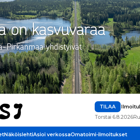
TILAA
Ilmoitu
Torstai 6.8.2026
Ru
et
Näköislehti
Asioi verkossa
Omatoimi-ilmoitukset