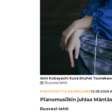
Aimi Kobayashi Kuva:Shuhei Tsuneka
Ruovesi-lehti
POHJOISVIITTA KAUPALLINEN
12.05.2026 k
Pia­no­mu­sii­kin juhlaa Mäntä
Ruovesi-lehti