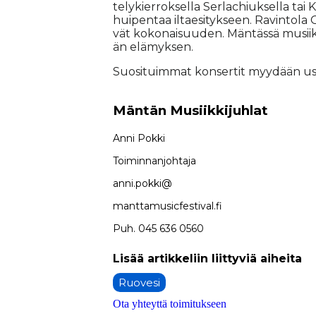
te­ly­kier­rok­sel­la Ser­lac­hiuk­sel­la tai Ku
hui­pen­taa il­ta­e­si­tyk­seen. Ra­vin­to­la
vät ko­ko­nai­suu­den. Män­täs­sä mu­siik­
än elä­myk­sen.
Suo­si­tuim­mat kon­ser­tit myy­dään us
Mäntän Musiik­ki­juh­lat
An­ni Pok­ki
Toi­min­nan­joh­ta­ja
an­ni.pok­ki@
mant­ta­mu­sic­fes­ti­val.fi
Puh. 045 636 0560
Ruovesi
Ota yhteyttä toimitukseen