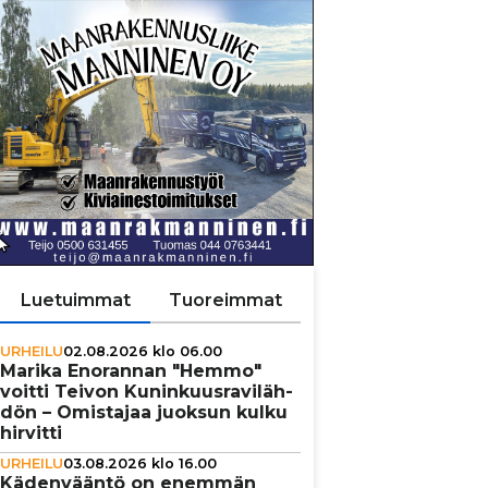
Luetuimmat
Tuoreimmat
URHEILU
02.08.2026 klo 06.00
Marika Enorannan "Hemmo"
voitti Teivon Kunin­kuus­ra­vi­läh­
dön – Omistajaa juoksun kulku
hirvitti
URHEILU
03.08.2026 klo 16.00
Käden­vääntö on enemmän