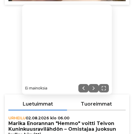
Ei mainoksia
Luetuimmat
Tuoreimmat
URHEILU
02.08.2026 klo 06.00
Marika Enorannan "Hemmo" voitti Teivon
Kunin­kuus­ra­vi­läh­dön – Omistajaa juoksun