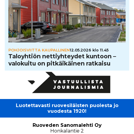
POHJOISVIITTA KAUPALLINEN
12.05.2026 klo 11.45
Talo­yh­tiön net­tiyh­tey­det kuntoon –
valokuitu on pit­käi­käi­nen ratkaisu
Luotettavasti ruovesiläisten puolesta jo
vuodesta 1920!
Ruoveden Sanomalehti Oy
Honkalantie 2