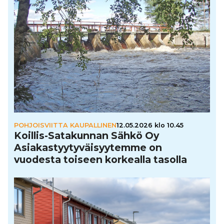
POHJOISVIITTA KAUPALLINEN
12.05.2026 klo 10.45
Koillis-Sata­kun­nan Sähkö Oy
Asi­a­kas­tyy­ty­väi­syy­temme on
vuodesta toiseen korkealla tasolla