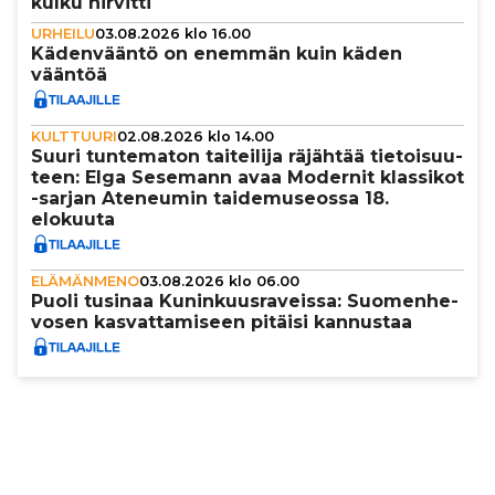
kulku hirvitti
URHEILU
03.08.2026 klo 16.00
Käden­vääntö on enemmän kuin käden
vääntöä
KULTTUURI
02.08.2026 klo 14.00
Suuri tun­te­ma­ton tai­tei­lija räjähtää tie­toi­suu­
teen: Elga Sesemann avaa Modernit klassikot
-sarjan Ateneumin tai­de­mu­se­ossa 18.
elokuuta
ELÄMÄNMENO
03.08.2026 klo 06.00
Puoli tusinaa Kunin­kuus­ra­veissa: Suo­men­he­
vo­sen kas­vat­ta­mi­seen pitäisi kannustaa