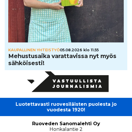
KAUPALLINEN YHTEISTYÖ
05.08.2026 klo 11.55
Mehus­tu­saika varat­ta­vissa nyt myös
säh­köi­sesti!
Luotettavasti ruovesiläisten puolesta jo
vuodesta 1920!
Ruoveden Sanomalehti Oy
Honkalantie 2