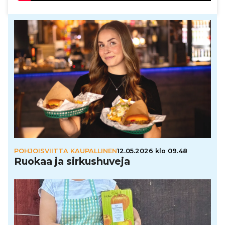
POHJOISVIITTA KAUPALLINEN
12.05.2026 klo 09.48
Ruokaa ja sir­kus­hu­veja