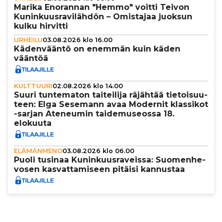
Marika Enorannan "Hemmo" voitti Teivon
Kunin­kuus­ra­vi­läh­dön – Omistajaa juoksun
kulku hirvitti
URHEILU
03.08.2026 klo 16.00
Käden­vääntö on enemmän kuin käden
vääntöä
KULTTUURI
02.08.2026 klo 14.00
Suuri tun­te­ma­ton tai­tei­lija räjähtää tie­toi­suu­
teen: Elga Sesemann avaa Modernit klassikot
-sarjan Ateneumin tai­de­mu­se­ossa 18.
elokuuta
ELÄMÄNMENO
03.08.2026 klo 06.00
Puoli tusinaa Kunin­kuus­ra­veissa: Suo­men­he­
vo­sen kas­vat­ta­mi­seen pitäisi kannustaa