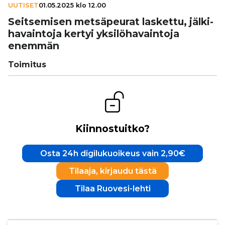
UUTISET
01.05.2025 klo 12.00
Seit­se­mi­sen met­sä­peu­rat laskettu, jäl­ki­
ha­vain­toja kertyi yksi­lö­ha­vain­toja
enemmän
Toimitus
Kiinnostuitko?
Osta 24h digilukuoikeus vain 2,90€
Tilaaja, kirjaudu tästä
Tilaa Ruovesi-lehti