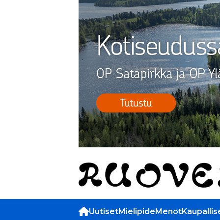
Uutiset
Mielipide
Menot
Kaupallis