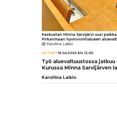
Keskustan Minna Sarvijärvi uusi paikk
Pirkanmaan hyvinvointialueen aluevalt
Karoliina Laikio
UUTISET
16.04.2025 klo 12.00
Työ alu­e­val­tuus­tossa jatku
Kurussa Minna Sar­vi­jär­ven la
Karoliina Laikio