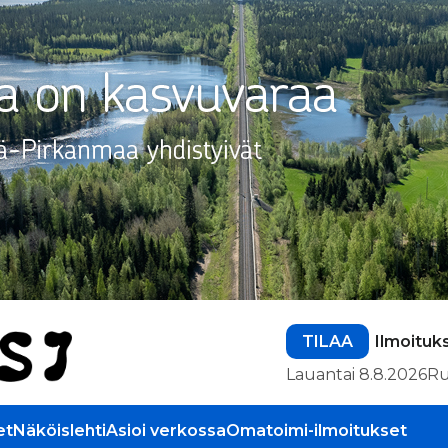
TILAA
Ilmoituk
Lauantai 8.8.2026
Ru
et
Näköislehti
Asioi verkossa
Omatoimi-ilmoitukset