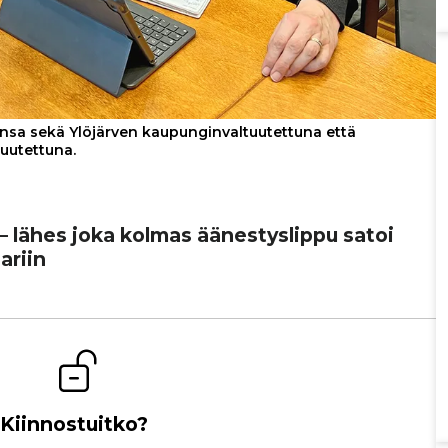
ansa sekä Ylöjärven kaupunginvaltuutettuna että
uutettuna.
u – lähes joka kolmas äänes­tys­lippu satoi
ariin
Kiinnostuitko?