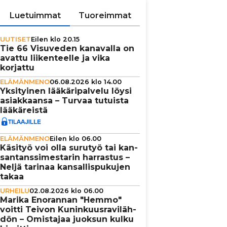
Luetuimmat
Tuoreimmat
UUTISET
Eilen klo 20.15
Tie 66 Visuveden kanavalla on
avattu lii­ken­teelle ja vika
korjattu
ELÄMÄNMENO
06.08.2026 klo 14.00
Yksi­tyi­nen lää­kä­ri­pal­velu löysi
asi­ak­kaansa – Turvaa tutuista
lää­kä­reistä
ELÄMÄNMENO
Eilen klo 06.00
Käsityö voi olla surutyö tai kan­
san­tans­si­mes­ta­rin harrastus –
Neljä tarinaa kan­sal­lis­pu­ku­jen
takaa
URHEILU
02.08.2026 klo 06.00
Marika Enorannan "Hemmo"
voitti Teivon Kunin­kuus­ra­vi­läh­
dön – Omistajaa juoksun kulku