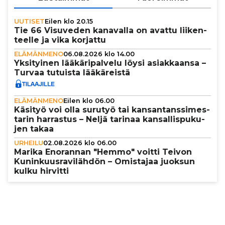
UUTISET
Eilen klo 20.15
Tie 66 Visuveden kanavalla on avattu lii­ken­
teelle ja vika korjattu
ELÄMÄNMENO
06.08.2026 klo 14.00
Yksi­tyi­nen lää­kä­ri­pal­velu löysi asi­ak­kaansa –
Turvaa tutuista lää­kä­reistä
ELÄMÄNMENO
Eilen klo 06.00
Käsityö voi olla surutyö tai kan­san­tans­si­mes­
ta­rin harrastus – Neljä tarinaa kan­sal­lis­pu­ku­
jen takaa
URHEILU
02.08.2026 klo 06.00
Marika Enorannan "Hemmo" voitti Teivon
Kunin­kuus­ra­vi­läh­dön – Omistajaa juoksun
kulku hirvitti