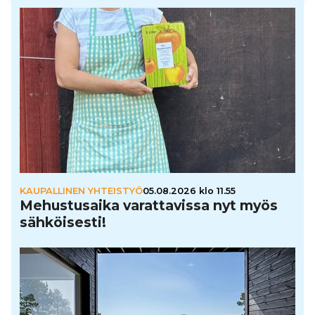
KAUPALLINEN YHTEISTYÖ
05.08.2026 klo 11.55
Mehus­tu­saika varat­ta­vissa nyt myös
säh­köi­sesti!