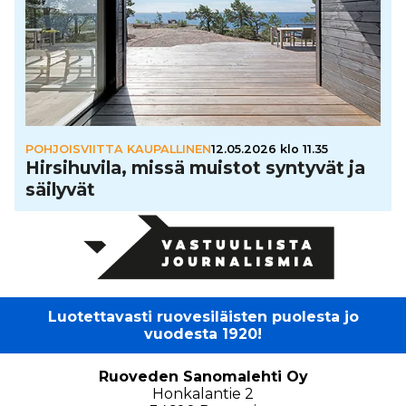
POHJOISVIITTA KAUPALLINEN
12.05.2026 klo 11.35
Hir­si­hu­vila, missä muistot syntyvät ja
säilyvät
Luotettavasti ruovesiläisten puolesta jo
vuodesta 1920!
Ruoveden Sanomalehti Oy
Honkalantie 2