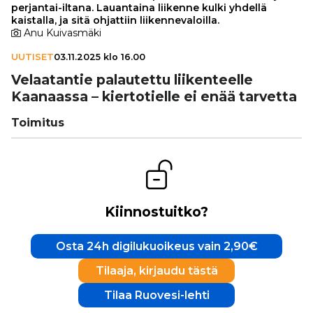
perjantai-iltana. Lauantaina liikenne kulki yhdellä
kaistalla, ja sitä ohjattiin liikennevaloilla.
Anu Kuivasmäki
UUTISET
03.11.2025 klo 16.00
Velaa­tan­tie palau­tettu lii­ken­teelle
Kaanaassa – kier­to­tielle ei enää tarvetta
Toimitus
Kiinnostuitko?
Osta 24h digilukuoikeus vain 2,90€
Tilaaja, kirjaudu tästä
Tilaa Ruovesi-lehti