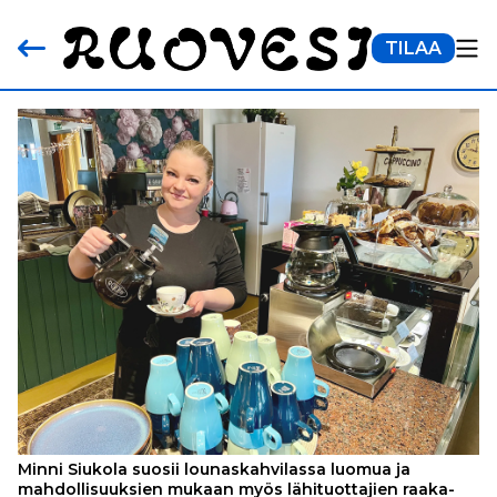
TILAA
Minni Siukola suosii lounaskahvilassa luomua ja
mahdollisuuksien mukaan myös lähituottajien raaka-