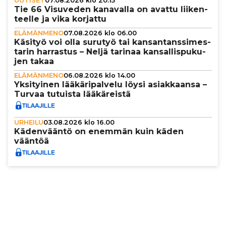
UUTISET
07.08.2026 klo 20.15
Tie 66 Visuveden kanavalla on avattu lii­ken­
teelle ja vika korjattu
ELÄMÄNMENO
07.08.2026 klo 06.00
Käsityö voi olla surutyö tai kan­san­tans­si­mes­
ta­rin harrastus – Neljä tarinaa kan­sal­lis­pu­ku­
jen takaa
ELÄMÄNMENO
06.08.2026 klo 14.00
Yksi­tyi­nen lää­kä­ri­pal­velu löysi asi­ak­kaansa –
Turvaa tutuista lää­kä­reistä
URHEILU
03.08.2026 klo 16.00
Käden­vääntö on enemmän kuin käden
vääntöä