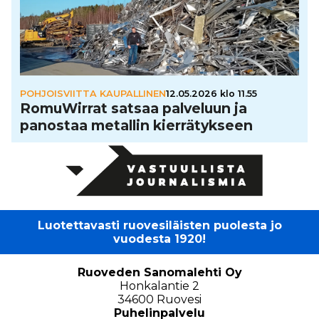
POHJOISVIITTA KAUPALLINEN
12.05.2026 klo 11.55
Romu­Wir­rat satsaa palveluun ja
panostaa metallin kier­rä­tyk­seen
Luotettavasti ruovesiläisten puolesta jo
vuodesta 1920!
Ruoveden Sanomalehti Oy
Honkalantie 2
34600 Ruovesi
Puhelinpalvelu