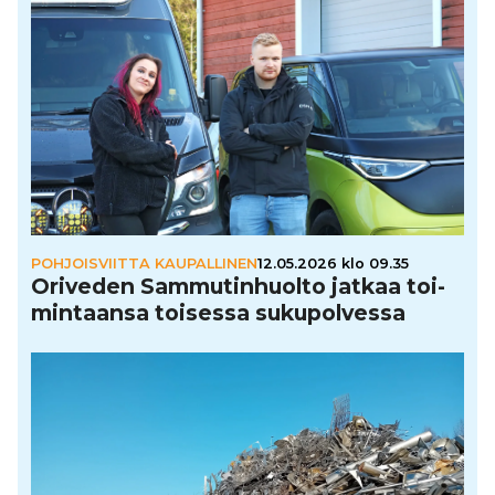
POHJOISVIITTA KAUPALLINEN
12.05.2026 klo 09.35
Oriveden Sam­mu­tin­huolto jatkaa toi­
min­taansa toisessa suku­pol­vessa