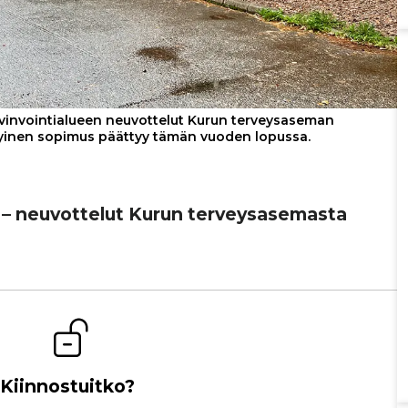
vinvointialueen neuvottelut Kurun terveysaseman
yinen sopimus päättyy tämän vuoden lopussa.
– neu­vot­te­lut Kurun ter­vey­sa­se­masta
Kiinnostuitko?