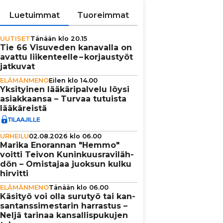
Luetuimmat
Tuoreimmat
UUTISET
Tänään klo 20.15
Tie 66 Visuveden kanavalla on
avattu lii­ken­teelle – kor­jaus­työt
jatkuvat
ELÄMÄNMENO
Eilen klo 14.00
Yksi­tyi­nen lää­kä­ri­pal­velu löysi
asi­ak­kaansa – Turvaa tutuista
lää­kä­reistä
URHEILU
02.08.2026 klo 06.00
Marika Enorannan "Hemmo"
voitti Teivon Kunin­kuus­ra­vi­läh­
dön – Omistajaa juoksun kulku
hirvitti
ELÄMÄNMENO
Tänään klo 06.00
Käsityö voi olla surutyö tai kan­
san­tans­si­mes­ta­rin harrastus –
Neljä tarinaa kan­sal­lis­pu­ku­jen