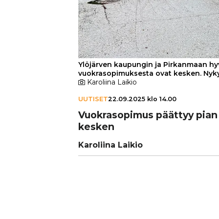
Ylöjärven kaupungin ja Pirkanmaan hy
vuokrasopimuksesta ovat kesken. Nyk
Karoliina Laikio
UUTISET
22.09.2025 klo 14.00
Vuok­ra­so­pi­mus päättyy pian 
kesken
Karoliina Laikio