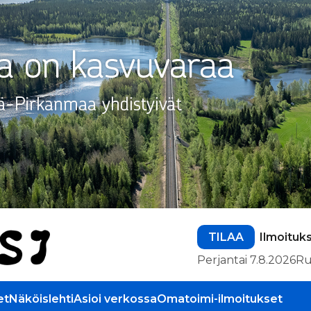
TILAA
Ilmoituk
Perjantai 7.8.2026
Ru
et
Näköislehti
Asioi verkossa
Omatoimi-ilmoitukset