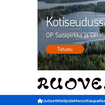
Uutiset
Mielipide
Menot
Kaupallis