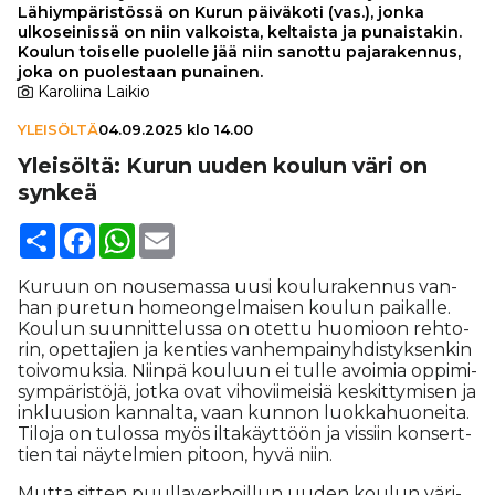
Lähiympäristössä on Kurun päiväkoti (vas.), jonka
ulkoseinissä on niin valkoista, keltaista ja punaistakin.
Koulun toiselle puolelle jää niin sanottu pajarakennus,
joka on puolestaan punainen.
Karoliina Laikio
YLEISÖLTÄ
04.09.2025 klo 14.00
Yleisöltä: Kurun uuden koulun väri on
synkeä
Share
Facebook
WhatsApp
Email
Ku­ruun on nou­se­mas­sa uu­si kou­lu­ra­ken­nus van­
han pu­re­tun ho­me­on­gel­mai­sen kou­lun pai­kal­le.
Kou­lun suun­nit­te­lus­sa on otet­tu huo­mi­oon reh­to­
rin, opet­ta­jien ja ken­ties van­hem­pai­nyh­dis­tyk­sen­kin
toi­vo­muk­sia. Niin­pä kou­luun ei tul­le avoi­mia op­pi­mi­
sym­pä­ris­tö­jä, jot­ka ovat vi­ho­vii­mei­siä kes­kit­ty­mi­sen ja
ink­luu­si­on kan­nal­ta, vaan kun­non luok­ka­huo­nei­ta.
Ti­lo­ja on tu­los­sa myös il­ta­käyt­töön ja vis­siin kon­sert­
tien tai näy­tel­mien pi­toon, hyvä niin.
Mut­ta sit­ten puul­la­ver­hoil­lun uu­den kou­lun vä­ri­