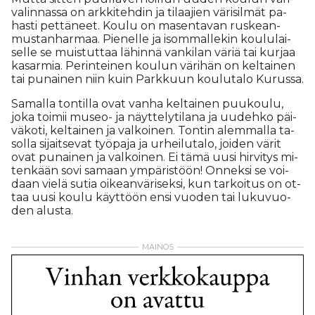
va­lin­nas­sa on ark­ki­teh­din ja ti­laa­jien vä­ri­sil­mät pa­
has­ti pet­tä­neet. Kou­lu on ma­sen­ta­van rus­ke­an­
mus­tan­har­maa. Pie­nel­le ja isom­mal­le­kin kou­lu­lai­
sel­le se muis­tut­taa lä­hin­nä van­ki­lan vä­riä tai kur­jaa
ka­sar­mia. Pe­rin­tei­nen kou­lun vä­ri­hän on kel­tai­nen
tai pu­nai­nen niin kuin Park­kuun kou­lu­ta­lo Ku­rus­sa.
Sa­mal­la ton­til­la ovat van­ha kel­tai­nen puu­kou­lu,
joka toi­mii mu­seo- ja näyt­te­ly­ti­la­na ja uu­deh­ko päi­
vä­ko­ti, kel­tai­nen ja val­koi­nen. Ton­tin alem­mal­la ta­
sol­la si­jait­se­vat työ­pa­ja ja ur­hei­lu­ta­lo, joi­den vä­rit
ovat pu­nai­nen ja val­koi­nen. Ei tämä uu­si hir­vi­tys mi­
ten­kään sovi sa­maan ym­pä­ris­töön! On­nek­si se voi­
daan vie­lä su­tia oi­ke­an­vä­ri­sek­si, kun tar­koi­tus on ot­
taa uu­si kou­lu käyt­töön en­si vuo­den tai lu­ku­vuo­
den alus­ta.