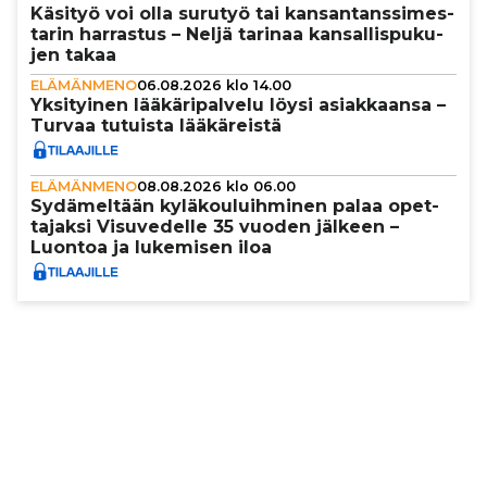
Käsityö voi olla surutyö tai kan­san­tans­si­mes­
ta­rin harrastus – Neljä tarinaa kan­sal­lis­pu­ku­
jen takaa
ELÄMÄNMENO
06.08.2026 klo 14.00
Yksi­tyi­nen lää­kä­ri­pal­velu löysi asi­ak­kaansa –
Turvaa tutuista lää­kä­reistä
ELÄMÄNMENO
08.08.2026 klo 06.00
Sydä­mel­tään kylä­kou­luih­mi­nen palaa opet­
ta­jaksi Visu­ve­delle 35 vuoden jälkeen –
Luontoa ja lukemisen iloa