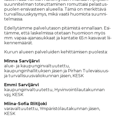
suun­ni­tel­man to­teut­ta­mi­nen ro­mut­tai­si pe­las­tus­
puo­len en­si­vas­teen alu­eel­la. Tämä on mer­kit­tä­vä
tur­val­li­suus­ky­sy­mys, mikä vaa­tii huo­mi­o­ta suun­ni­
tel­mas­sa.
Edel­ly­täm­me pal­ve­lu­ta­son pi­tä­mis­tä en­nal­laan. Esi­
täm­me, et­tä las­kel­mis­sa ote­taan huo­mi­oon myös
mm. va­paa-aja­na­suk­kaat ja kan­ta­tie 65:n kas­va­vat lii­
ken­ne­mää­rät.
Ku­run alu­een pal­ve­lui­den ke­hit­tä­mi­sen puo­les­ta:
Min­na Sar­vi­jär­vi
alue- ja kau­pun­gin­val­tuu­tet­tu,
kau­pun­gin­hal­li­tuk­sen jä­sen ja Pir­han Tu­le­vai­suus-
ja tur­val­li­suus­va­li­o­kun­nan jä­sen, KESK
Em­mi Sar­vi­jär­vi
kau­pun­gin­val­tuu­tet­tu, Hy­vin­voin­ti­lau­ta­kun­nan
vpj, KESK
Mii­na-So­fia Rii­ti­jo­ki
va­ra­val­tuu­tet­tu, Ym­pä­ris­tö­lau­ta­kun­nan jä­sen,
KESK