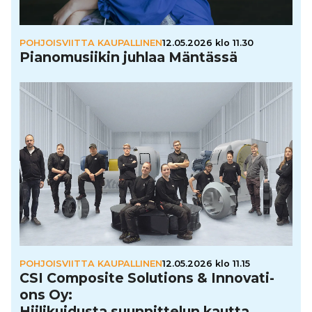
POHJOISVIITTA KAUPALLINEN
12.05.2026 klo 11.30
Pia­no­mu­sii­kin juhlaa Mäntässä
POHJOISVIITTA KAUPALLINEN
12.05.2026 klo 11.15
CSI Composite Solutions & Inno­va­ti­
ons Oy:
Hii­li­kui­dusta suun­nit­te­lun kautta