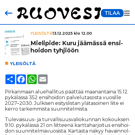
TILAA
YLEISÖLTÄ
13.12.2025 klo 12.00
Mielipide: Kuru jäämässä ensi­
hoi­don tyhjiöön
YLEI­SÖL­TÄ
Share
Facebook
WhatsApp
Email
Pir­kan­maan alu­e­hal­li­tus päät­tää maa­nan­tai­na 15.12.
py­kä­läs­sä 352 en­si­hoi­don pal­ve­lu­ta­sos­ta vuo­sil­le
2027–2030. Jul­ki­sen esi­tys­lis­tan ylä­ta­soi­nen lii­te ei
ker­ro tar­kem­mis­ta suun­ni­tel­mis­ta.
Tu­le­vai­suus- ja tur­val­li­suus­va­li­o­kun­nan ko­kouk­sen
9.10. py­kä­läs­sä 21 on liit­tee­nä kart­ta­har­joi­tus en­si­hoi­
don suun­ni­tel­ma­vuo­sis­ta. Kar­tas­ta nä­kyy ha­vain­nol­