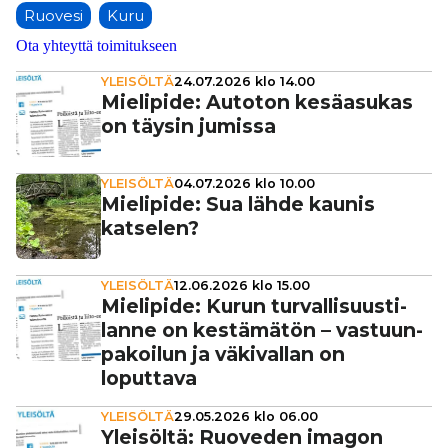
Ruovesi
Kuru
Ota yhteyttä toimitukseen
YLEISÖLTÄ
24.07.2026 klo 14.00
Mielipide: Autoton kesä­a­su­kas
on täysin jumissa
YLEISÖLTÄ
04.07.2026 klo 10.00
Mielipide: Sua lähde kaunis
katselen?
YLEISÖLTÄ
12.06.2026 klo 15.00
Mielipide: Kurun tur­val­li­suus­ti­
lanne on kes­tä­mä­tön – vas­tuun­
pa­koi­lun ja väki­val­lan on
loputtava
YLEISÖLTÄ
29.05.2026 klo 06.00
Yleisöltä: Ruoveden imagon