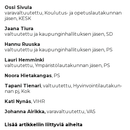
Os­si Si­vu­la
va­ra­val­tuu­tet­tu, Kou­lu­tus- ja ope­tus­lau­ta­kun­nan
jä­sen, KESK
Jaa­na Tiu­ra
val­tuu­tet­tu ja kau­pun­gin­hal­li­tuk­sen jä­sen, SD
Han­nu Ruus­ka
val­tuu­tet­tu ja kau­pun­gin­hal­li­tuk­sen jä­sen, PS
Lau­ri Hem­min­ki
val­tuu­tet­tu, Ym­pä­ris­tö­lau­ta­kun­nan jä­sen, PS
Noo­ra Hie­ta­kan­gas
, PS
Ta­pa­ni Tie­na­ri
, val­tuu­tet­tu, Hy­vin­voin­ti­lau­ta­kun­
nan pj, Kok
Kati Ny­näs
, VIHR
Jo­han­na Ai­rik­ka,
va­ra­val­tuu­tet­tu, VAS