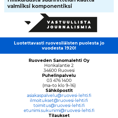
valmiiksi kom­po­nen­tiksi
Luotettavasti ruovesiläisten puolesta jo
vuodesta 1920!
Ruoveden Sanomalehti Oy
Honkalantie 2
34600 Ruovesi
Puhelinpalvelu
03 476 1400
(ma–to klo 9–16)
Sähköpostit
asiakaspalvelu@ruovesi-lehti.fi
ilmoitukset@ruovesi-lehti.fi
toimitus@ruovesi-lehti.fi
etunimi.sukunimi@ruovesi-lehti.fi
Tilaukset