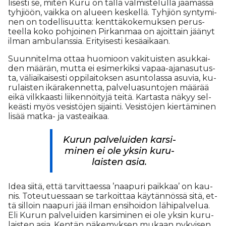
li­ses­ti se, mi­ten Kuru on täl­lä val­mis­te­lul­la jää­mäs­sä
tyh­ji­öön, vaik­ka on alu­een kes­kel­lä. Tyh­ji­ön syn­ty­mi­
nen on to­del­li­suut­ta: kent­tä­ko­ke­muk­sen pe­rus­
teel­la koko poh­joi­nen Pir­kan­maa on ajoit­tain jää­nyt
il­man am­bu­lans­sia. Eri­tyi­ses­ti ke­sä­ai­kaan.
Suun­ni­tel­ma ot­taa huo­mi­oon va­ki­tuis­ten asuk­kai­
den mää­rän, mut­ta ei esi­mer­kik­si va­paa-aja­na­su­tus­
ta, vä­li­ai­kai­ses­ti op­pi­lai­tok­sen asun­to­las­sa asu­via, ku­
ru­lais­ten ikä­ra­ken­net­ta, pal­ve­lu­a­sun­to­jen mää­rää
ei­kä vilk­kaas­ti lii­ken­nöi­ty­jä tei­tä. Kar­tas­ta nä­kyy sel­
ke­äs­ti myös ve­sis­tö­jen si­jain­ti. Ve­sis­tö­jen kier­tä­mi­nen
li­sää mat­ka- ja vas­te­ai­kaa.
Ku­run pal­ve­lui­den kar­si­
mi­nen ei ole yk­sin ku­ru­
lais­ten asia.
Idea sii­tä, et­tä tar­vit­ta­es­sa ’naa­pu­ri paik­kaa’ on kau­
nis. To­teu­tu­es­saan se tar­koit­taa käy­tän­nös­sä sitä, et­
tä sil­loin naa­pu­ri jää il­man en­si­hoi­don lä­hi­pal­ve­lua.
Eli Ku­run pal­ve­lui­den kar­si­mi­nen ei ole yk­sin ku­ru­
lais­ten asia. Ken­tän nä­ke­myk­sen mu­kaan ny­kyi­sen