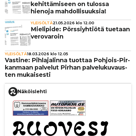
kehit­tä­mi­seen on tulossa
hienoja mah­dol­li­suuk­sia!
YLEISÖLTÄ
21.05.2026 klo 12.00
Mielipide: Pörs­siyh­ti­ötä tuetaan
vero­va­roin
YLEISÖLTÄ
18.03.2026 klo 12.05
Vastine: Pih­la­ja­linna tuottaa Pohjois-Pir­
kan­maan palvelut Pirhan pal­ve­lu­ku­vaus­
ten mukai­sesti
Näköislehti