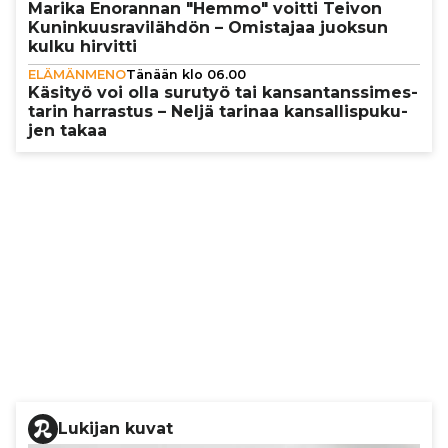
Marika Enorannan "Hemmo" voitti Teivon
Kunin­kuus­ra­vi­läh­dön – Omistajaa juoksun
kulku hirvitti
ELÄMÄNMENO
Tänään klo 06.00
Käsityö voi olla surutyö tai kan­san­tans­si­mes­
ta­rin harrastus – Neljä tarinaa kan­sal­lis­pu­ku­
jen takaa
Lukijan kuvat