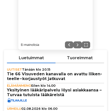
Ei mainoksia
Luetuimmat
Tuoreimmat
UUTISET
Tänään klo 20.15
Tie 66 Visuveden kanavalla on avattu lii­ken­
teelle – kor­jaus­työt jatkuvat
ELÄMÄNMENO
Eilen klo 14.00
Yksi­tyi­nen lää­kä­ri­pal­velu löysi asi­ak­kaansa –
Turvaa tutuista lää­kä­reistä
URHEILU
02.08.2026 klo 06.00