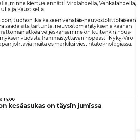
al­la, min­ne kier­tue en­nät­ti: Vi­ro­lah­del­la, Veh­ka­lah­del­la,
ul­la ja Kaus­ti­sel­la.
oon, tuo­hon iki­ai­kai­seen ve­nä­läis-neu­vos­to­liit­to­lai­seen
­ra saa­da sii­tä tar­tun­ta, neu­vos­to­mie­hi­tyk­sen ai­kaa­han
ver­rat­to­man sit­keä vel­jes­kan­sam­me on kui­ten­kin nous­
­si­myk­sen vuo­sis­ta häm­mäs­tyt­tä­vän no­pe­as­ti. Nyky-Viro
n joh­ta­via mai­ta esi­mer­kik­si vies­tin­tä­tek­no­lo­gi­as­sa.
o 14.00
n kesä­a­su­kas on täysin jumissa