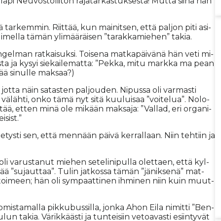
läpi Neu­vos­to­lii­ton ra­ja­tar­kas­tuk­ses­ta! Mut­ta sii­nä hän
 tar­kem­min. Riit­tää, kun mai­nit­sen, et­tä pal­jon piti asi­
e­li­mel­la tä­män yli­mää­räi­sen ”ta­rak­ka­mie­hen” ta­kia.
 on­gel­man rat­kai­suk­si. Toi­se­na mat­ka­päi­vä­nä hän veti mi­
s­ta ja ky­syi sie­kai­le­mat­ta: ”Pek­ka, mitu mark­ka ma pean
ää si­nul­le mak­saa?)
, jot­ta näin sa­tas­ten pal­jou­den. Ni­pus­sa oli var­mas­ti
i vä­läh­ti, on­ko tämä nyt sitä kuu­lui­saa ”voi­te­lua”. No­lo­
­lit­tää, et­ten minä ole mi­kään mak­sa­ja: ”Val­lad, eri or­ga­ni­
i­sist.”
 tie­tys­ti sen, et­tä men­nään päi­vä ker­ral­laan. Niin teh­tiin ja
oli va­rus­ta­nut mie­hen se­te­li­ni­pul­la olet­ta­en, et­tä kyl­
 pi­tää ”su­jaut­taa”. Tu­lin jat­kos­sa tä­män ”jä­nik­se­nä” mat­
n toi­meen; hän oli sym­paat­ti­nen ih­mi­nen niin kuin muut­
mis­ta­mal­la pik­ku­bus­sil­la, jon­ka Ahon Ei­la ni­mit­ti ”Ben­
 ta­kia. Vä­rik­kääs­ti ja tun­tei­siin ve­to­a­vas­ti esiin­ty­vät