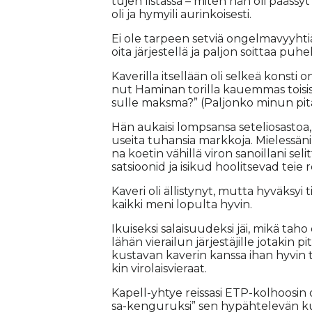
tu­jen lis­tas­sa – mi­ten hän oli pääs­syt 
oli ja hy­myi­li au­rin­koi­ses­ti.
Ei ole tar­peen set­viä on­gel­ma­vyyh­tiä
oi­ta jär­jes­tel­lä ja pal­jon soit­taa pu­h
Ka­ve­ril­la it­sel­lään oli sel­keä kons­ti
nut Ha­mi­nan to­ril­la kau­em­mas toi­si
sul­le maks­ma?” (Pal­jon­ko mi­nun pi­t
Hän au­kai­si lomp­san­sa se­te­li­o­sas­toa
usei­ta tu­han­sia mark­ko­ja. Mie­les­sä­n
na ko­e­tin vä­hil­lä vi­ron sa­noil­la­ni se
sat­si­oo­nid ja isi­kud hoo­lit­se­vad teie re
Ka­ve­ri oli äl­lis­ty­nyt, mut­ta hy­väk­syi
kaik­ki meni lo­pul­ta hy­vin.
Ikui­sek­si sa­lai­suu­dek­si jäi, mikä taho 
lä­hän vie­rai­lun jär­jes­tä­jil­le jo­ta­kin
kus­ta­van ka­ve­rin kans­sa ihan hy­vi
kin vi­ro­lais­vie­raat.
Ka­pell-yh­tye reis­sa­si ETP-kol­hoo­sin o
sa-ken­gu­ruk­si” sen hy­päh­te­le­vän ku­lun