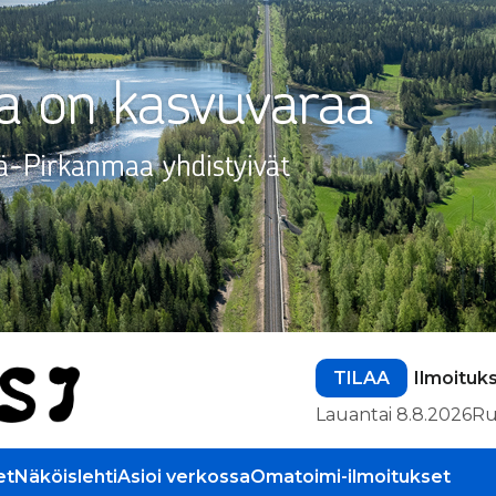
TILAA
Ilmoituk
Lauantai 8.8.2026
Ru
et
Näköislehti
Asioi verkossa
Omatoimi-ilmoitukset