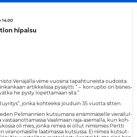
o 14.00
­tion hipaisu
mis­ta
Ve­nä­jäl­lä vii­me vuo­si­na ta­pah­tu­neis­ta ou­dois­ta
pin­kan­kaan ar­tik­ke­lis­sa py­säyt­ti: ” – kor­rup­tio on bis­nes­
i­vät­kä he pys­ty lo­pet­ta­maan sitä.”
lu­y­ri­tys”, jon­ka koh­teek­si jou­duin 35 vuot­ta sit­ten.
e­den Pe­li­man­nien kut­su­ma­na en­sim­mäi­sel­le vie­rai­lul­
 vas­taa­not­ta­mas­sa Vaa­li­maan raja-ase­mal­la, kun koh­
jou­kos­sa oli mies, jon­ka ni­meä ei ol­lut ni­mis­mies Pert­ti
 vi­ra­no­mai­sil­le laa­ti­mas­sa kut­sus­sa. Ei ni­meä kut­sut­