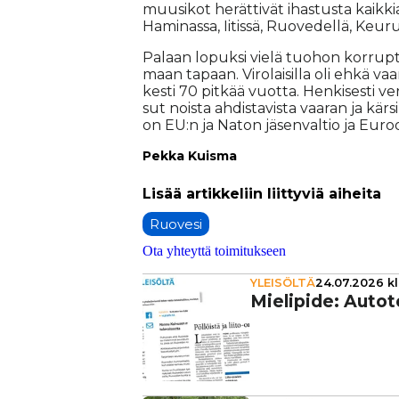
muu­si­kot he­rät­ti­vät ihas­tus­ta kaik­ki­
Ha­mi­nas­sa, Ii­tis­sä, Ruo­ve­del­lä, Keu­ru
Pa­laan lo­puk­si vie­lä tuo­hon kor­rup­ti­
maan ta­paan. Vi­ro­lai­sil­la oli eh­kä vaa
kes­ti 70 pit­kää vuot­ta. Hen­ki­ses­ti 
sut nois­ta ah­dis­ta­vis­ta vaa­ran ja kär
on EU:n ja Na­ton jä­sen­val­tio ja Eu­roo­pa
Pek­ka Kuis­ma
Ruovesi
Ota yhteyttä toimitukseen
YLEISÖLTÄ
24.07.2026 kl
Mielipide: Autoto