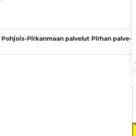
aa Pohjois-Pir­kan­maan palvelut Pirhan pal­ve­