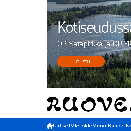
Uutiset
Mielipide
Menot
Kaupallis