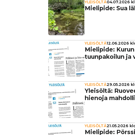
YLEISÖLTÄ
04.07.2026 kl
Mielipide: Sua l
YLEISÖLTÄ
12.06.2026 kl
Mielipide: Kurun t
tuun­pa­koi­lun ja
YLEISÖLTÄ
29.05.2026 kl
Yleisöltä: Ruove
hienoja mah­dol­li
YLEISÖLTÄ
21.05.2026 kl
Mielipide: Pörs­si