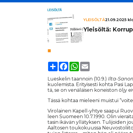
YLEISÖLTÄ
21.09.2025 kl
Yleisöltä: Kor­rup
Share
Facebook
WhatsApp
Email
Lu­es­ke­lin taan­noin (10.9.)
Il­ta-Sa­no­
kuo­le­mis­ta. Eri­tyi­ses­ti koh­ta Pasi La­
tä, se on ve­nä­läi­sen ko­neis­ton öl­jy e
Täs­sä koh­taa mie­lee­ni muis­tui ”voi­te­
Vi­ro­lai­nen Ka­pell-yh­tye saa­pui Ruo­v
leen Suo­meen 10.7.1990. Olin vie­rai­ta
ta­sin ikä­vän yl­lä­tyk­sen. Tu­li­joi­den 
Aal­to­sen tou­ko­kuus­sa Neu­vos­to­lii­ton