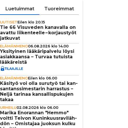
Luetuimmat
Tuoreimmat
UUTISET
Eilen klo 20.15
Tie 66 Visuveden kanavalla on
avattu lii­ken­teelle – kor­jaus­työt
jatkuvat
ELÄMÄNMENO
06.08.2026 klo 14.00
Yksi­tyi­nen lää­kä­ri­pal­velu löysi
asi­ak­kaansa – Turvaa tutuista
lää­kä­reistä
ELÄMÄNMENO
Eilen klo 06.00
Käsityö voi olla surutyö tai kan­
san­tans­si­mes­ta­rin harrastus –
Neljä tarinaa kan­sal­lis­pu­ku­jen
takaa
URHEILU
02.08.2026 klo 06.00
Marika Enorannan "Hemmo"
voitti Teivon Kunin­kuus­ra­vi­läh­
dön – Omistajaa juoksun kulku