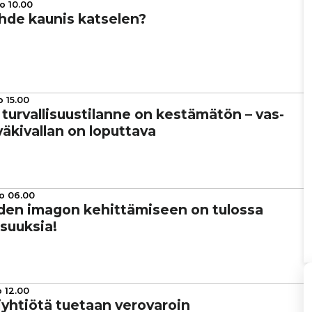
o 10.00
ähde kaunis katselen?
o 15.00
ur­val­li­suus­ti­lanne on kes­tä­mä­tön – vas­
 väki­val­lan on loputtava
o 06.00
den imagon kehit­tä­mi­seen on tulossa
­suuk­sia!
o 12.00
yh­ti­ötä tuetaan vero­va­roin