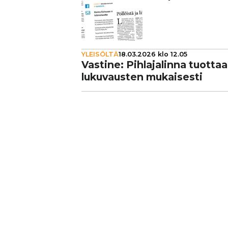
YLEISÖLTÄ
18.03.2026 klo 12.05
Vastine: Pih­la­ja­linna tuott
lu­ku­vaus­ten mukai­sesti