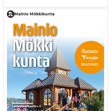
Mainio Mökkikunta