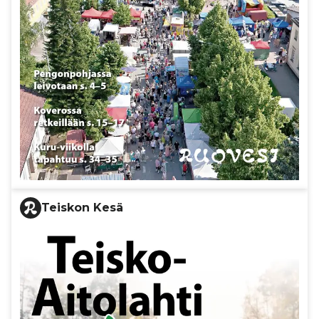
Teiskon Kesä