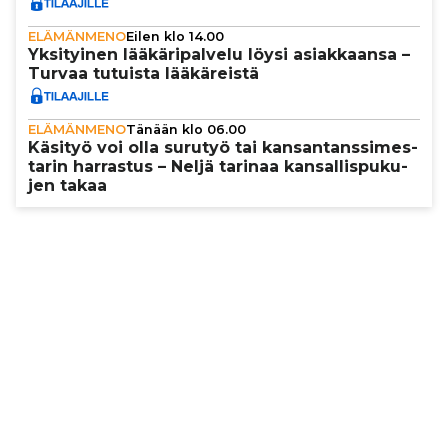
ELÄMÄNMENO
Eilen klo 14.00
Yksi­tyi­nen lää­kä­ri­pal­velu löysi asi­ak­kaansa –
Turvaa tutuista lää­kä­reistä
ELÄMÄNMENO
Tänään klo 06.00
Käsityö voi olla surutyö tai kan­san­tans­si­mes­
ta­rin harrastus – Neljä tarinaa kan­sal­lis­pu­ku­
jen takaa