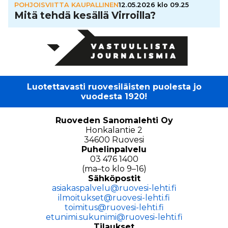
POHJOISVIITTA KAUPALLINEN
12.05.2026 klo 09.25
Mitä tehdä kesällä Virroilla?
Luotettavasti ruovesiläisten puolesta jo
vuodesta 1920!
Ruoveden Sanomalehti Oy
Honkalantie 2
34600 Ruovesi
Puhelinpalvelu
03 476 1400
(ma–to klo 9–16)
Sähköpostit
asiakaspalvelu@ruovesi-lehti.fi
ilmoitukset@ruovesi-lehti.fi
toimitus@ruovesi-lehti.fi
etunimi.sukunimi@ruovesi-lehti.fi
Tilaukset