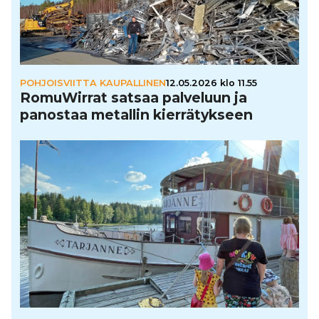
POHJOISVIITTA KAUPALLINEN
12.05.2026 klo 11.55
Romu­Wir­rat satsaa palveluun ja
panostaa metallin kier­rä­tyk­seen