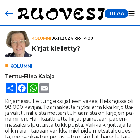
TILAA
KOLUMNI
06.11.2024 klo 14.00
Kirjat kielletty?
KO­LUM­NI
Terttu-Elina Kalaja
Share
Facebook
WhatsApp
Email
Kir­ja­mes­suil­le tun­gek­sii jäl­leen vä­keä; Hel­sin­gis­sä oli
98 000 kä­vi­jää. To­sin äs­ket­täin yk­si är­häk­kä kir­joit­ta­
ja va­lit­ti, mil­lais­ta met­sän tuh­laa­mis­ta on kir­jo­jen pai­
na­mi­nen. Hän kä­sit­ti, et­tä kir­jat pai­ne­taan pa­pe­ri­
mas­sak­si sil­pu­tuis­ta tuk­ki­puis­ta. Vaik­ka kir­joit­ta­jal­la
oli­kin ajan ta­paan vank­ka mie­li­pi­de met­sä­ta­lou­des­
ta, met­sän­käy­tön pe­rus­tie­to oli­si ol­lut hä­nel­le tar­