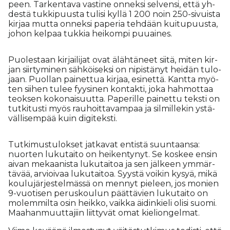
peen. Tar­ken­ta­va vas­ti­ne on­nek­si sel­ven­si, et­tä yh­
des­tä tuk­ki­puus­ta tu­li­si kyl­lä 1 200 noin 250-si­vuis­ta
kir­jaa mut­ta on­nek­si pa­pe­ria teh­dään kui­tu­puus­ta,
jo­hon kel­paa tuk­kia hei­kom­pi puu­ai­nes.
Puo­les­taan kir­jai­li­jat ovat äläh­tä­neet sii­tä, mi­ten kir­
jan siir­ty­mi­nen säh­köi­sek­si on ni­pis­tä­nyt hei­dän tu­lo­
jaan. Puol­lan pai­net­tua kir­jaa, esi­net­tä. Kant­ta myö­
ten sii­hen tu­lee fyy­si­nen kon­tak­ti, joka hah­mot­taa
te­ok­sen ko­ko­nai­suut­ta. Pa­pe­ril­le pai­net­tu teks­ti on
tut­ki­tus­ti myös rau­hoit­ta­vam­paa ja sil­mil­le­kin ys­tä­
väl­li­sem­pää kuin di­gi­teks­ti.
Tut­ki­mus­tu­lok­set jat­ka­vat en­tis­tä suun­taan­sa:
nuor­ten lu­ku­tai­to on hei­ken­ty­nyt. Se kos­kee en­sin
ai­van me­kaa­nis­ta lu­ku­tai­toa ja sen jäl­keen ym­mär­
tä­vää, ar­vi­oi­vaa lu­ku­tai­toa. Syys­tä voi­kin ky­syä, mikä
kou­lu­jär­jes­tel­mäs­sä on men­nyt pie­leen, jos mo­nien
9-vuo­ti­sen pe­rus­kou­lun päät­tä­vien lu­ku­tai­to on
mo­lem­mil­ta osin heik­ko, vaik­ka äi­din­kie­li oli­si suo­mi.
Maa­han­muut­ta­jiin liit­ty­vät omat kie­li­on­gel­mat.