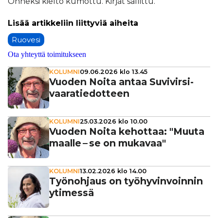
On­nek­si kiel­to ku­mot­tu. Kir­jat sal­lit­tu.
Ruovesi
Ota yhteyttä toimitukseen
KOLUMNI
09.06.2026 klo 13.45
Vuoden Noita antaa Suvivirsi-
vaa­ra­tie­dot­teen
KOLUMNI
25.03.2026 klo 10.00
Vuoden Noita kehottaa: "Muuta
maalle – se on mukavaa"
KOLUMNI
13.02.2026 klo 14.00
Työ­noh­jaus on työ­hy­vin­voin­nin
ytimessä