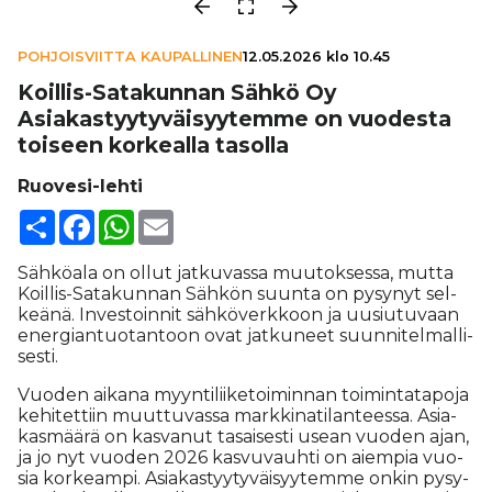
POHJOISVIITTA KAUPALLINEN
12.05.2026 klo 10.45
Koillis-Sata­kun­nan Sähkö Oy
Asi­a­kas­tyy­ty­väi­syy­temme on vuodesta
toiseen korkealla tasolla
Ruovesi-lehti
Share
Facebook
WhatsApp
Email
Säh­kö­a­la on ol­lut jat­ku­vas­sa muu­tok­ses­sa, mut­ta
Koil­lis-Sa­ta­kun­nan Säh­kön suun­ta on py­sy­nyt sel­
ke­ä­nä. In­ves­toin­nit säh­kö­verk­koon ja uu­siu­tu­vaan
ener­gi­an­tuo­tan­toon ovat jat­ku­neet suun­ni­tel­mal­li­
ses­ti.
Vuo­den ai­ka­na myyn­ti­lii­ke­toi­min­nan toi­min­ta­ta­po­ja
ke­hi­tet­tiin muut­tu­vas­sa mark­ki­na­ti­lan­tees­sa. Asi­a­
kas­mää­rä on kas­va­nut ta­sai­ses­ti use­an vuo­den ajan,
ja jo nyt vuo­den 2026 kas­vu­vauh­ti on ai­em­pia vuo­
sia kor­ke­am­pi. Asi­a­kas­tyy­ty­väi­syy­tem­me on­kin py­sy­