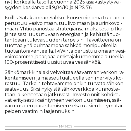
nyt kor­ke­al­la ta­sol­la: vuon­na 2025 asi­a­kas­tyy­ty­väi­
syy­den kes­ki­ar­vo oli 9,04/10 ja NPS 76.
Koil­lis-Sa­ta­kun­nan Säh­kö -kon­ser­nin oma tuo­tan­to
pe­rus­tuu ve­si­voi­maan, tuu­li­voi­maan ja au­rin­ko­voi­
maan. Yh­tiö pa­nos­taa stra­te­gi­an­sa mu­kai­ses­ti pit­kä­
jän­tei­ses­ti uu­siu­tu­vaan ener­gi­aan ja ke­hit­tää tuo­
tan­to­aan tu­le­vai­suu­den tar­pei­siin. Ta­voit­tee­na on
tuot­taa yhä puh­taam­paa säh­köä mo­ni­puo­li­sel­la
tuo­tan­to­ra­ken­teel­la. Iki­Wir­ta pe­rus­tuu omaan ve­si­
voi­maam­me ja tar­jo­aa omis­ta­ja­kun­tiem­me alu­eel­la
100-pro­sent­ti­ses­ti uu­siu­tu­vaa ve­si­säh­köä.
Säh­kö­mark­ki­na­la­ki vel­voit­taa sää­var­man ver­kon ra­
ken­ta­mi­seen ja maa­seu­tu­a­lu­eel­la sen mer­ki­tys ko­
ros­tuu. Tär­kein teh­tä­väm­me on­kin tur­va­ta säh­kön
saa­ta­vuus. Sik­si ny­kyis­tä säh­kö­verk­koa kun­nos­te­
taan ja ke­hi­te­tään jat­ku­vas­ti. In­ves­toin­nit koh­dis­tu­
vat eri­tyi­ses­ti ikään­ty­neen ver­kon uu­si­mi­seen, sää­
var­muu­den pa­ran­ta­mi­seen sekä uu­sien liit­ty­mä­tar­
pei­den vaa­ti­miin laa­jen­nuk­siin.