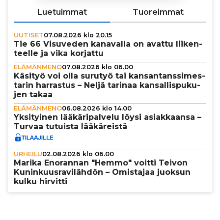
Luetuimmat
Tuoreimmat
UUTISET
07.08.2026 klo 20.15
Tie 66 Visuveden kanavalla on avattu lii­ken­
teelle ja vika korjattu
ELÄMÄNMENO
07.08.2026 klo 06.00
Käsityö voi olla surutyö tai kan­san­tans­si­mes­
ta­rin harrastus – Neljä tarinaa kan­sal­lis­pu­ku­
jen takaa
ELÄMÄNMENO
06.08.2026 klo 14.00
Yksi­tyi­nen lää­kä­ri­pal­velu löysi asi­ak­kaansa –
Turvaa tutuista lää­kä­reistä
URHEILU
02.08.2026 klo 06.00
Marika Enorannan "Hemmo" voitti Teivon
Kunin­kuus­ra­vi­läh­dön – Omistajaa juoksun
kulku hirvitti