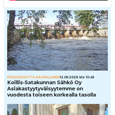
POHJOISVIITTA KAUPALLINEN
12.05.2026 klo 10.45
Koillis-Sata­kun­nan Sähkö Oy
Asi­a­kas­tyy­ty­väi­syy­temme on
vuodesta toiseen korkealla tasolla