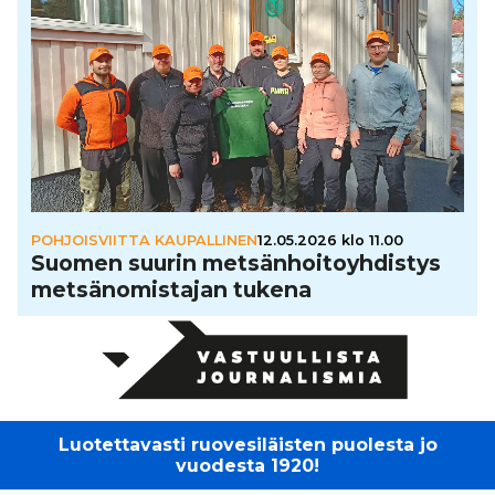
POHJOISVIITTA KAUPALLINEN
12.05.2026 klo 11.00
Suomen suurin met­sän­hoi­to­yh­dis­tys
met­sä­no­mis­ta­jan tukena
Luotettavasti ruovesiläisten puolesta jo
vuodesta 1920!