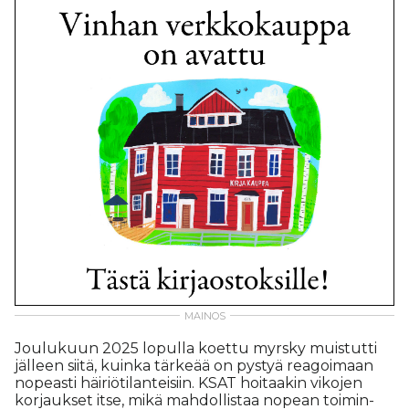
Jou­lu­kuun 2025 lo­pul­la ko­et­tu myrs­ky muis­tut­ti
jäl­leen sii­tä, kuin­ka tär­ke­ää on pys­tyä re­a­goi­maan
no­pe­as­ti häi­ri­ö­ti­lan­tei­siin. KSAT hoi­taa­kin vi­ko­jen
kor­jauk­set it­se, mikä mah­dol­lis­taa no­pe­an toi­min­