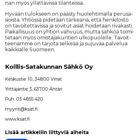
nan myös yl­lät­tä­vis­sä ti­lan­teis­sa.
Hy­vään tu­lok­seen on pääs­ty huo­leh­ti­mal­la pe­ru­sa­
si­ois­ta. Yh­ti­ös­sä pi­de­tään tär­ke­ä­nä, et­tä hen­ki­lös­tö
on ta­voi­tet­ta­vis­sa ja so­vi­tut asi­at hoi­de­taan ri­va­kas­ti.
Pai­kal­li­suus on yh­ti­ön vah­vuus, mut­ta säh­köä toi­mi­
te­taan myös omis­ta­ja­kun­tien ul­ko­puo­lel­le. Ta­voit­
tee­nam­me on tar­jo­ta sel­ke­ää ja su­ju­vaa pal­ve­lua
kaik­ki­al­le Suo­meen.
Koillis-Sata­kun­nan Sähkö Oy
Kes­kus­tie 10, 34800 Vir­rat
Yrit­tä­jän­tie 3, 63700 Äh­tä­ri
Puh. 03 4855 420
myyn­ti@ksat.fi
www.ksat.fi