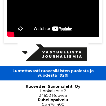
Luotettavasti ruovesiläisten puolesta jo
vuodesta 1920!
Ruoveden Sanomalehti Oy
Honkalantie 2
34600 Ruovesi
Puhelinpalvelu
03 476 1400