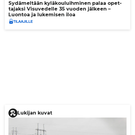
Sydä­mel­tään kylä­kou­luih­mi­nen palaa opet­
ta­jaksi Visu­ve­delle 35 vuoden jälkeen –
Luontoa ja lukemisen iloa
Lukijan kuvat