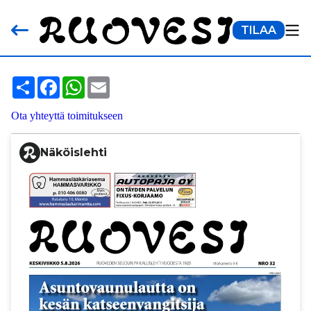
TILAA
Share
Facebook
WhatsApp
Email
Ota yhteyttä toimitukseen
Näköislehti