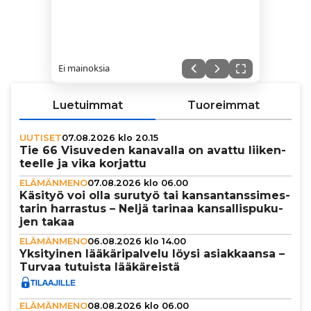
Ei mainoksia
Luetuimmat
Tuoreimmat
UUTISET
07.08.2026 klo 20.15
Tie 66 Visuveden kanavalla on avattu lii­ken­
teelle ja vika korjattu
ELÄMÄNMENO
07.08.2026 klo 06.00
Käsityö voi olla surutyö tai kan­san­tans­si­mes­
ta­rin harrastus – Neljä tarinaa kan­sal­lis­pu­ku­
jen takaa
ELÄMÄNMENO
06.08.2026 klo 14.00
Yksi­tyi­nen lää­kä­ri­pal­velu löysi asi­ak­kaansa –
Turvaa tutuista lää­kä­reistä
ELÄMÄNMENO
08.08.2026 klo 06.00