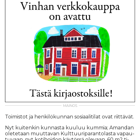
Toi­mis­tot ja hen­ki­lö­kun­nan so­si­aa­li­ti­lat ovat riit­tä­vät.
Nyt kui­ten­kin kun­nas­ta kuu­luu kum­mia; Aman­dan
ole­te­taan muut­ta­van Kult­tuu­ri­pa­ran­to­las­ta va­pau­
tu­vaan, nyt ko­ti­hoi­don käy­tös­sä ole­vaan, 60 m2 ti­