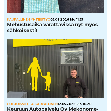
KAUPALLINEN YHTEISTYÖ
05.08.2026 klo 11.55
Mehus­tu­saika varat­ta­vissa nyt myös
säh­köi­sesti!
POHJOISVIITTA KAUPALLINEN
12.05.2026 klo 10.20
Keuruun Auto­pal­velu Oy Meko­no­me­