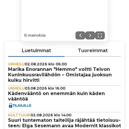
Ei mainoksia
Luetuimmat
Tuoreimmat
URHEILU
02.08.2026 klo 06.00
Marika Enorannan "Hemmo" voitti Teivon
Kunin­kuus­ra­vi­läh­dön – Omistajaa juoksun
kulku hirvitti
URHEILU
03.08.2026 klo 16.00
Käden­vääntö on enemmän kuin käden
vääntöä
KULTTUURI
02.08.2026 klo 14.00
Suuri tun­te­ma­ton tai­tei­lija räjähtää tie­toi­suu­
teen: Elga Sesemann avaa Modernit klassikot