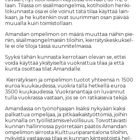
laan. Ti­las­sa on si­säil­ma­on­gel­mia, ko­ti­hoi­don hen­ki­
lö­kun­nas­ta osa ei ole voi­nut tätä ti­laa käyt­tää lain­
kaan, ja he kui­ten­kin ovat suu­rim­man osan päi­vää
muu­al­la kuin toi­mis­tol­laan.
Aman­dan om­pe­li­mon on mää­rä muut­taa näi­hin pie­
niin, si­säil­ma­on­gel­mai­siin ti­loi­hin, kier­rä­tys­kes­kuk­sel­
le ei ole ti­lo­ja täs­sä suun­ni­tel­mas­sa.
Syyk­si tä­hän kun­nas­ta ker­ro­taan ole­van se, et­tei
voi­da käyt­tää yk­si­tyi­sel­tä vuok­rat­tua ti­laa ja et­tä
kun­ta osoit­taa ti­lat Aman­dal­le.
Kier­rä­tyk­sen ja om­pe­li­mon tuo­tot yh­teen­sä n. 1500
eu­roa kuu­kau­des­sa, vuok­ra täl­lä het­kel­lä eu­roa
3500 kuu­kau­des­sa. Vuok­ra­nan­ta­ja on lu­van­nut
tul­la vuok­ras­sa vas­taan, jos se on rat­kai­se­va te­ki­jä.
Aman­das­sa on työ­noh­jaa­jan li­säk­si ny­ky­ään kak­si
pal­kat­tua om­pe­li­jaa, ja pit­kä­ai­kais­työt­tö­miä, joi­hin
kun­nal­la on työl­lis­tä­mis­vel­vol­li­suus. Toi­vot­ta­vas­ti
kun­nan hal­lin­nos­sa pyör­re­tään pää­tös Aman­dan
om­pe­li­mon siir­ros­ta Kult­tuu­ri­pa­ran­ta­lo­na ti­loi­hin,
ny­kyis­tä vas­taa­vaa ti­laa ei kun­nan kiin­teis­töis­tä hel­