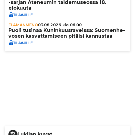
-sarjan Ateneumin tai­de­mu­se­ossa 18.
elokuuta
ELÄMÄNMENO
03.08.2026 klo 06.00
Puoli tusinaa Kunin­kuus­ra­veissa: Suo­men­he­
vo­sen kas­vat­ta­mi­seen pitäisi kannustaa
Lukijan kuvat