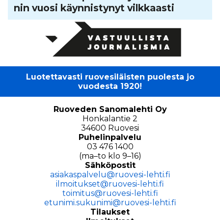
nin vuosi käyn­nis­ty­nyt vilk­kaasti
Luotettavasti ruovesiläisten puolesta jo
vuodesta 1920!
Ruoveden Sanomalehti Oy
Honkalantie 2
34600 Ruovesi
Puhelinpalvelu
03 476 1400
(ma–to klo 9–16)
Sähköpostit
asiakaspalvelu@ruovesi-lehti.fi
ilmoitukset@ruovesi-lehti.fi
toimitus@ruovesi-lehti.fi
etunimi.sukunimi@ruovesi-lehti.fi
Tilaukset