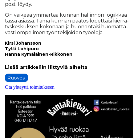
pos­ti löy­dy.
On vai­ke­aa ym­mär­tää kun­nan hal­lin­non lo­giik­kaa
täs­sä asi­as­sa. Tämä kun­nan pää­tös lo­pet­tai­si kier­rä­
tys­kes­kuk­sen ko­ko­naan ja huo­non­tai­si huo­mat­ta­
vas­ti om­pe­li­mon työn­te­ki­jöi­den työ­o­lo­ja.
Kir­si Jo­hans­son
Tyt­ti Lo­hi­pu­ro
Han­na Ky­mä­läi­nen-Rik­ko­nen
Ruovesi
Ota yhteyttä toimitukseen