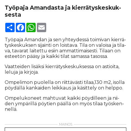
Työpaja Amandasta ja kier­rä­tys­kes­kuk­
sesta
Share
Facebook
WhatsApp
Email
Työ­pa­ja Aman­dan ja sen yh­tey­des­sä toi­mi­van kier­rä­
tys­kes­kuk­sen si­jain­ti on lois­ta­va. Tila on va­loi­sa ja ti­la­
va, ta­va­rat lai­tet­tu esiin am­mat­ti­mai­ses­ti. Ti­laan on
es­tee­tön pää­sy ja kaik­ki ti­lat sa­mas­sa ta­sos­sa.
Vaat­tei­den li­säk­si kier­rä­tys­kes­kuk­ses­sa on as­ti­oi­ta,
le­lu­ja ja kir­jo­ja.
Om­pe­li­mon puo­lel­la on riit­tä­väs­ti ti­laa,130 m2, isol­la
pöy­däl­lä kan­kai­den leik­kaus ja kä­sit­te­ly on help­po.
Om­pe­lu­ko­neet mah­tu­vat kaik­ki pöy­dil­leen ja nii­
den ym­pä­ril­lä pöy­tien pääl­lä on myös ti­laa työs­ken­
nel­lä.