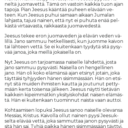
nel­tä juo­ma­vet­tä. Tämä on vas­toin kaik­kia tuon ajan
ta­po­ja. Pian Jee­sus kään­tää pu­heen elä­vään ve­
teen. Kun Jee­sus pu­hui sa­maan ai­kaan Ju­ma­lan
lah­jas­ta, ta­ju­si nai­nen, et­tä nyt ei pu­hu­ta enää pel­
käs­tä vir­taa­vas­ta, raik­kaas­ta juo­ma­ve­des­tä.
Jee­sus te­kee eron juo­ma­ve­den ja elä­vän ve­den vä­
lil­lä. Jano sam­muu het­kel­li­ses­ti, kun juom­me kai­von
tai läh­teen vet­tä. Se ei kui­ten­kaan tyy­dy­tä sitä py­sy­
vää ja­noa, joka meil­lä jo­kai­sel­la on.
Nyt Jee­sus on tar­jo­a­mas­sa nai­sel­le läh­det­tä, jos­ta
jano sam­muu py­sy­väs­ti. Nai­sel­la on hen­gel­li­nen
jano. Hän oli koko elä­män­sä ajan et­si­nyt jo­tain, joka
täyt­täi­si tyh­jyy­den hä­nen si­sim­mäs­sään. Hän on et­si­
nyt sitä mui­den ih­mis­ten kaut­ta ja jou­tu­nut pet­ty­
mään ker­ta toi­sen­sa jäl­keen. Jee­sus näyt­ti tie­tä­vän
kaik­kein ki­peim­mät­kin yk­si­tyis­koh­dat nai­sen elä­mäs­
tä. Hän ei kui­ten­kaan tuo­min­nut nais­ta vaan aut­toi.
Koh­taa­mi­sen lo­puk­si Jee­sus sa­noo nai­sel­le ole­van­sa
Mes­si­as, Kris­tus. Kai­vol­la ol­lut nai­nen pyy­si Jee­suk­
sel­ta elä­vää vet­tä, joka sam­mut­taa ja­non py­sy­väs­ti ja
sitä hän sai. Tyh­jä paik­ka hä­nen si­sim­mäs­sään täyt­tyi,