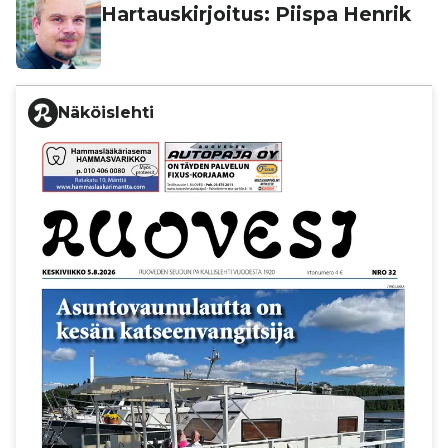
Har­taus­kir­joi­tus: Piispa Henrik
Näköislehti