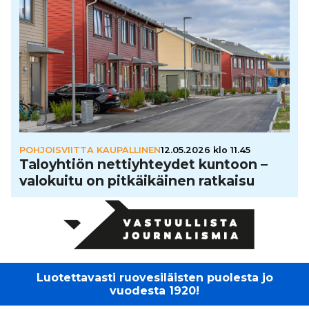
POHJOISVIITTA KAUPALLINEN
12.05.2026 klo 11.45
Talo­yh­tiön net­tiyh­tey­det kuntoon –
valokuitu on pit­käi­käi­nen ratkaisu
Luotettavasti ruovesiläisten puolesta jo
vuodesta 1920!