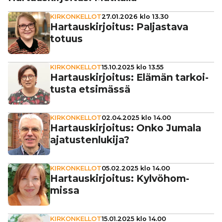
KIRKONKELLOT
27.01.2026 klo 13.30
Har­taus­kir­joi­tus: Pal­jas­tava
totuus
KIRKONKELLOT
15.10.2025 klo 13.55
Har­taus­kir­joi­tus: Elämän tar­koi­
tusta etsimässä
KIRKONKELLOT
02.04.2025 klo 14.00
Har­taus­kir­joi­tus: Onko Jumala
aja­tus­ten­lu­kija?
KIRKONKELLOT
05.02.2025 klo 14.00
Har­taus­kir­joi­tus: Kyl­vö­hom­
missa
KIRKONKELLOT
15.01.2025 klo 14.00