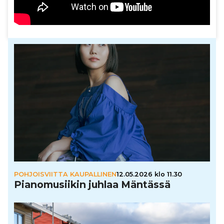
POHJOISVIITTA KAUPALLINEN
12.05.2026 klo 11.30
Pia­no­mu­sii­kin juhlaa Mäntässä