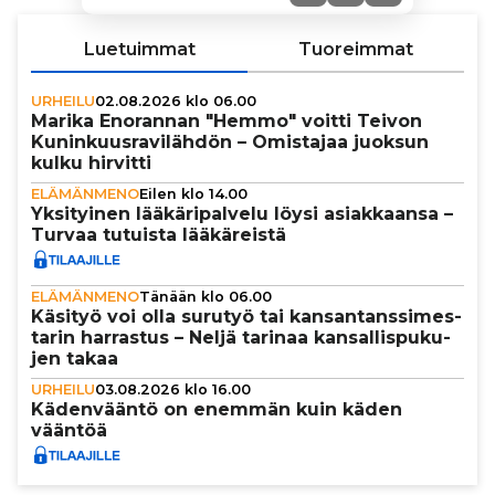
Luetuimmat
Tuoreimmat
URHEILU
02.08.2026 klo 06.00
Marika Enorannan "Hemmo" voitti Teivon
Kunin­kuus­ra­vi­läh­dön – Omistajaa juoksun
kulku hirvitti
ELÄMÄNMENO
Eilen klo 14.00
Yksi­tyi­nen lää­kä­ri­pal­velu löysi asi­ak­kaansa –
Turvaa tutuista lää­kä­reistä
ELÄMÄNMENO
Tänään klo 06.00
Käsityö voi olla surutyö tai kan­san­tans­si­mes­
ta­rin harrastus – Neljä tarinaa kan­sal­lis­pu­ku­
jen takaa
URHEILU
03.08.2026 klo 16.00
Käden­vääntö on enemmän kuin käden
vääntöä