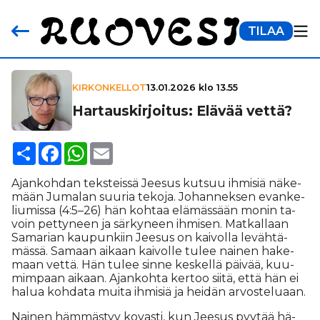
TILAA
KIRKONKELLOT
13.01.2026 klo 13.55
Har­taus­kir­joi­tus: Elävää vettä?
Share
Facebook
WhatsApp
Email
Ajan­koh­dan teks­teis­sä Jee­sus kut­suu ih­mi­siä nä­ke­
mään Ju­ma­lan suu­ria te­ko­ja. Jo­han­nek­sen evan­ke­
liu­mis­sa (4:5–26) hän koh­taa elä­mäs­sään mo­nin ta­
voin pet­ty­neen ja sär­ky­neen ih­mi­sen. Mat­kal­laan
Sa­ma­ri­an kau­pun­kiin Jee­sus on kai­vol­la le­väh­tä­
mäs­sä. Sa­maan ai­kaan kai­vol­le tu­lee nai­nen ha­ke­
maan vet­tä. Hän tu­lee sin­ne kes­kel­lä päi­vää, kuu­
mim­paan ai­kaan. Ajan­koh­ta ker­too sii­tä, et­tä hän ei
ha­lua koh­da­ta mui­ta ih­mi­siä ja hei­dän ar­vos­te­lu­aan.
Nai­nen häm­mäs­tyy ko­vas­ti, kun Jee­sus pyy­tää hä­