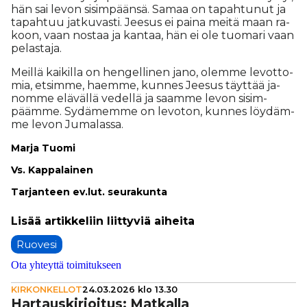
hän sai le­von si­sim­pään­sä. Sa­maa on ta­pah­tu­nut ja
ta­pah­tuu jat­ku­vas­ti. Jee­sus ei pai­na mei­tä maan ra­
koon, vaan nos­taa ja kan­taa, hän ei ole tuo­ma­ri vaan
pe­las­ta­ja.
Meil­lä kai­kil­la on hen­gel­li­nen jano, olem­me le­vot­to­
mia, et­sim­me, ha­em­me, kun­nes Jee­sus täyt­tää ja­
nom­me elä­väl­lä ve­del­lä ja saam­me le­von si­sim­
pääm­me. Sy­dä­mem­me on le­vo­ton, kun­nes löy­däm­
me le­von Ju­ma­las­sa.
Mar­ja Tuo­mi
Vs. Kap­pa­lai­nen
Tar­jan­teen ev.lut. seu­ra­kun­ta
Ruovesi
Ota yhteyttä toimitukseen
KIRKONKELLOT
24.03.2026 klo 13.30
Har­taus­kir­joi­tus: Matkalla