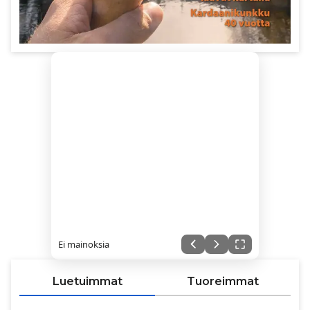
Ei mainoksia
Luetuimmat
Tuoreimmat