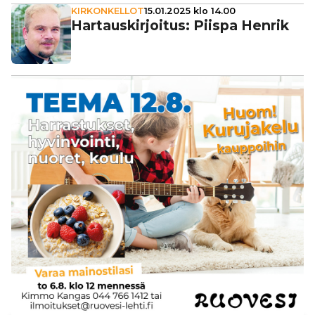
KIRKONKELLOT
15.01.2025 klo 14.00
Har­taus­kir­joi­tus: Piispa Henrik