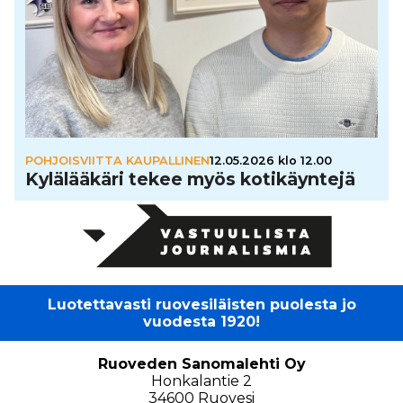
POHJOISVIITTA KAUPALLINEN
12.05.2026 klo 12.00
Kylä­lää­käri tekee myös koti­käyn­tejä
Luotettavasti ruovesiläisten puolesta jo
vuodesta 1920!
Ruoveden Sanomalehti Oy
Honkalantie 2
34600 Ruovesi