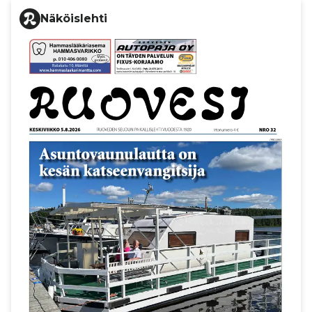
Näköislehti