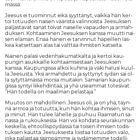
mäs­sä.
Jee­sus ei tuo­min­nut ei­kä syyt­tä­nyt, vaik­ka hän ker­
toi to­tuu­den nai­sen vää­ris­tä va­lin­nois­ta. Jee­suk­sen
pal­jas­ta­vat sa­nat toi­vat nai­sel­le va­pau­den ja ar­mah­
duk­sen. Koh­taa­mi­nen Jee­suk­sen kans­sa muut­ti nai­
sen elä­män. Enää hä­nen ei tar­vin­nut hä­peil­len las­
kea kat­set­taan alas tai vält­tää ih­mis­ten kat­sei­ta.
Nai­nen pa­la­si ve­den­ha­ku­mat­kal­ta ja ker­toi kau­
pun­gin asuk­kail­le koh­taa­mi­ses­taan Jee­suk­sen
kans­sa. Kau­pun­gis­sa al­koi ku­hi­na ja väki ha­lu­si kuul­
la Jee­sus­ta. Yk­si ar­mah­det­tu ja syt­ty­nyt sy­dän sai ol­
la sy­tyt­tä­mäs­sä mo­nia mui­ta­kin. Sa­ma­ri­an kau­pun­
gis­sa syn­tyi lii­keh­din­tää, ja yhä use­am­mat to­te­si­vat:
”Hän to­del­la on maa­il­man pe­las­ta­ja.”
Muu­tos on mah­dol­li­nen. Jee­sus oli, ja on yhä, täyn­
nä ar­moa ja to­tuut­ta, kun hän koh­taa ih­mi­sen, si­nut
ja mi­nut. Hän tu­lee lä­hel­le ja pu­huu Raa­ma­tun sa­
nas­sa ja ru­kouk­ses­sa. Hän voi koh­da­ta seu­ra­kun­nan
kes­kel­lä, eh­tool­lis­pöy­däs­sä tai toi­sen ih­mi­sen to­dis­
tuk­sen kaut­ta. Jee­suk­ses­ta lois­taa to­tuu­den valo,
joka pal­jas­taa si­sim­päm­me ja sy­dä­mem­me to­del­li­