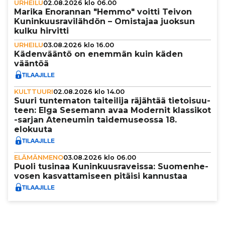
URHEILU
02.08.2026 klo 06.00
Marika Enorannan "Hemmo" voitti Teivon
Kunin­kuus­ra­vi­läh­dön – Omistajaa juoksun
kulku hirvitti
URHEILU
03.08.2026 klo 16.00
Käden­vääntö on enemmän kuin käden
vääntöä
KULTTUURI
02.08.2026 klo 14.00
Suuri tun­te­ma­ton tai­tei­lija räjähtää tie­toi­suu­
teen: Elga Sesemann avaa Modernit klassikot
-sarjan Ateneumin tai­de­mu­se­ossa 18.
elokuuta
ELÄMÄNMENO
03.08.2026 klo 06.00
Puoli tusinaa Kunin­kuus­ra­veissa: Suo­men­he­
vo­sen kas­vat­ta­mi­seen pitäisi kannustaa