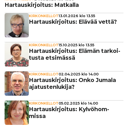
Har­taus­kir­joi­tus: Matkalla
KIRKONKELLOT
13.01.2026 klo 13.55
Har­taus­kir­joi­tus: Elävää vettä?
KIRKONKELLOT
15.10.2025 klo 13.55
Har­taus­kir­joi­tus: Elämän tar­koi­
tusta etsimässä
KIRKONKELLOT
02.04.2025 klo 14.00
Har­taus­kir­joi­tus: Onko Jumala
aja­tus­ten­lu­kija?
KIRKONKELLOT
05.02.2025 klo 14.00
Har­taus­kir­joi­tus: Kyl­vö­hom­
missa