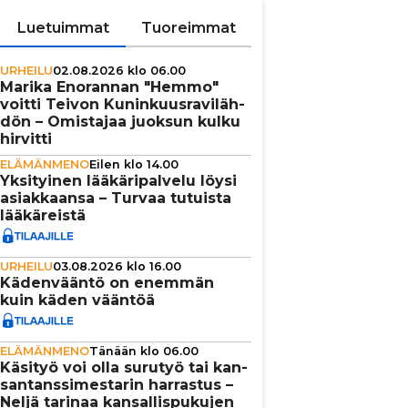
Luetuimmat
Tuoreimmat
URHEILU
02.08.2026 klo 06.00
Marika Enorannan "Hemmo"
voitti Teivon Kunin­kuus­ra­vi­läh­
dön – Omistajaa juoksun kulku
hirvitti
ELÄMÄNMENO
Eilen klo 14.00
Yksi­tyi­nen lää­kä­ri­pal­velu löysi
asi­ak­kaansa – Turvaa tutuista
lää­kä­reistä
URHEILU
03.08.2026 klo 16.00
Käden­vääntö on enemmän
kuin käden vääntöä
ELÄMÄNMENO
Tänään klo 06.00
Käsityö voi olla surutyö tai kan­
san­tans­si­mes­ta­rin harrastus –
Neljä tarinaa kan­sal­lis­pu­ku­jen