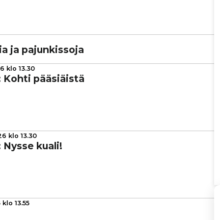
sia ja pajun­kis­soja
6 klo 13.30
s: Kohti pää­si­äistä
6 klo 13.30
s: Nysse kuali!
 klo 13.55