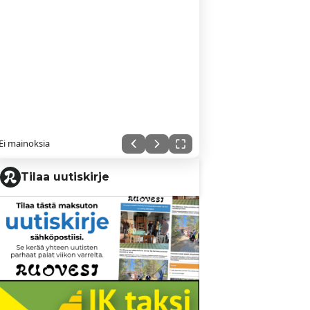
Ei mainoksia
Tilaa uutiskirje