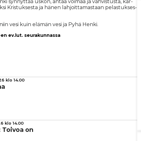
ki syn­nyt­tää us­kon, an­taa voi­maa ja vah­vis­tus­ta, kar­
sik­si Kris­tuk­ses­ta ja hä­nen lah­joit­ta­mas­taan pe­las­tuk­ses­
ä niin vesi kuin elä­män vesi ja Pyhä Hen­ki.
teen ev.lut. seu­ra­kun­nas­sa
26 klo 14.00
aa
6 klo 14.00
s: Toivoa on