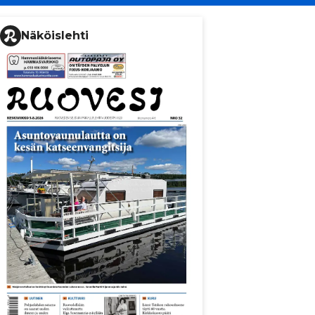
Näköislehti