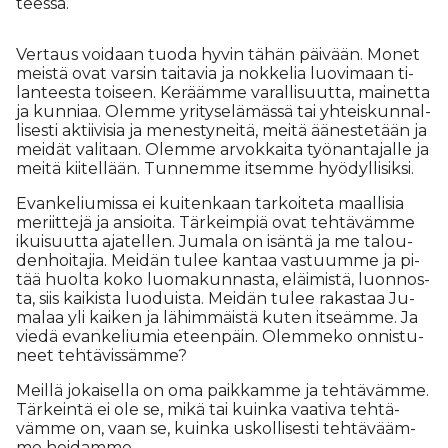
tees­sa.
Ver­taus voi­daan tuo­da hy­vin tä­hän päi­vään. Mo­net
meis­tä ovat var­sin tai­ta­via ja nok­ke­lia luo­vi­maan ti­
lan­tees­ta toi­seen. Ke­rääm­me va­ral­li­suut­ta, mai­net­ta
ja kun­ni­aa. Olem­me yri­ty­se­lä­mäs­sä tai yh­teis­kun­nal­
li­ses­ti ak­tii­vi­sia ja me­nes­ty­nei­tä, mei­tä ää­nes­te­tään ja
mei­dät va­li­taan. Olem­me ar­vok­kai­ta työ­nan­ta­jal­le ja
mei­tä kii­tel­lään. Tun­nem­me it­sem­me hyö­dyl­li­sik­si.
Evan­ke­liu­mis­sa ei kui­ten­kaan tar­koi­te­ta maal­li­sia
me­riit­te­jä ja an­si­oi­ta. Tär­keim­piä ovat teh­tä­väm­me
ikui­suut­ta aja­tel­len. Ju­ma­la on isän­tä ja me ta­lou­
den­hoi­ta­jia. Mei­dän tu­lee kan­taa vas­tuum­me ja pi­
tää huol­ta koko luo­ma­kun­nas­ta, eläi­mis­tä, luon­nos­
ta, siis kai­kis­ta luo­duis­ta. Mei­dän tu­lee ra­kas­taa Ju­
ma­laa yli kai­ken ja lä­him­mäis­tä ku­ten it­se­äm­me. Ja
vie­dä evan­ke­liu­mia eteen­päin. Olem­me­ko on­nis­tu­
neet teh­tä­vis­säm­me?
Meil­lä jo­kai­sel­la on oma paik­kam­me ja teh­tä­väm­me.
Tär­kein­tä ei ole se, mikä tai kuin­ka vaa­ti­va teh­tä­
väm­me on, vaan se, kuin­ka us­kol­li­ses­ti teh­tä­vääm­
me hoi­dam­me.