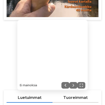
Ei mainoksia
Luetuimmat
Tuoreimmat