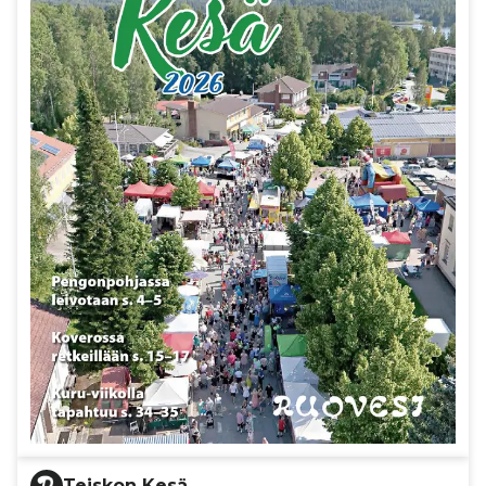
Teiskon Kesä