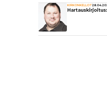
KIRKONKELLOT
28.04.202
Har­taus­kir­joi­tu