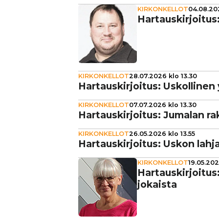
KIRKONKELLOT
04.08.202
Har­taus­kir­joi­t
KIRKONKELLOT
28.07.2026 klo 13.30
Har­taus­kir­joi­tus: Uskol­li­ne
KIRKONKELLOT
07.07.2026 klo 13.30
Har­taus­kir­joi­tus: Jumalan ra
KIRKONKELLOT
26.05.2026 klo 13.55
Har­taus­kir­joi­tus: Uskon lahj
KIRKONKELLOT
19.05.202
Har­taus­kir­joi­
jokaista