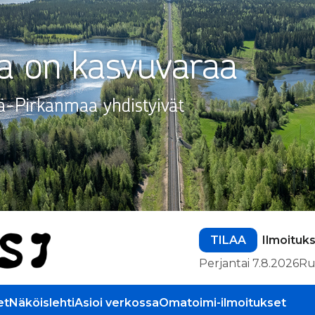
TILAA
Ilmoituk
Perjantai 7.8.2026
Ru
et
Näköislehti
Asioi verkossa
Omatoimi-ilmoitukset