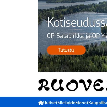
Uutiset
Mielipide
Menot
Kaupallis