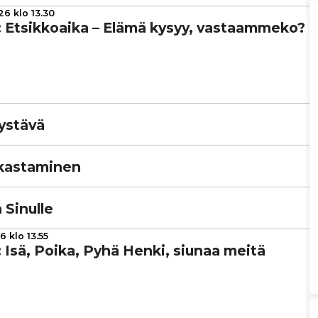
6 klo 13.30
us: Etsik­ko­aika – Elämä kysyy, vas­taam­meko?
n ystävä
kas­ta­mi­nen
a Sinulle
6 klo 13.55
tus: Isä, Poika, Pyhä Henki, siunaa meitä