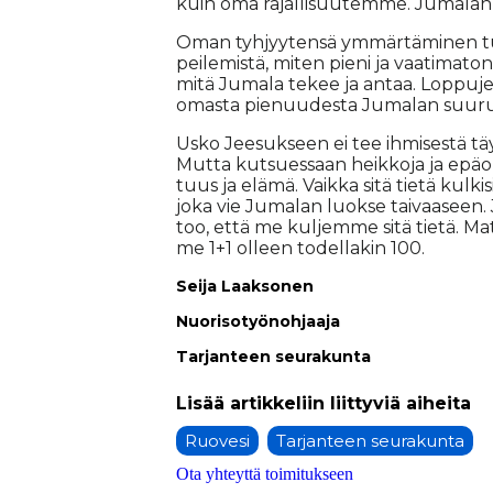
kuin oma ra­jal­li­suu­tem­me. Ju­ma­lan 
Oman tyh­jyy­ten­sä ym­mär­tä­mi­nen tuo ih
pei­le­mis­tä, mi­ten pie­ni ja vaa­ti­ma­ton 
mitä Ju­ma­la te­kee ja an­taa. Lop­pu­je
omas­ta pie­nuu­des­ta Ju­ma­lan suu­r
Us­ko Jee­suk­seen ei tee ih­mi­ses­tä täy­
Mut­ta kut­su­es­saan heik­ko­ja ja epä­o
tuus ja elä­mä. Vaik­ka sitä tie­tä kul­ki
joka vie Ju­ma­lan luok­se tai­vaa­seen. 
too, et­tä me kul­jem­me sitä tie­tä. M
me 1+1 ol­leen to­del­la­kin 100.
Sei­ja Laak­so­nen
Nuo­ri­so­työ­noh­jaa­ja
Tar­jan­teen seu­ra­kun­ta
Ruovesi
Tarjanteen seurakunta
Ota yhteyttä toimitukseen