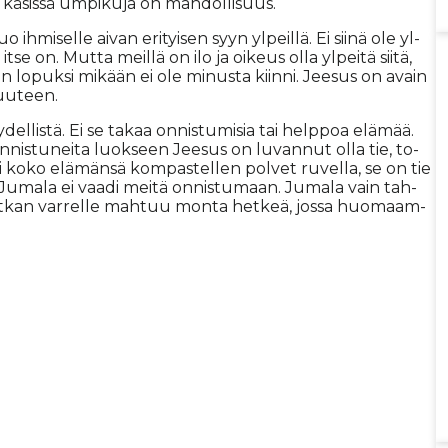
kä­sis­sä um­pi­ku­ja on mah­dol­li­suus.
­mi­sel­le ai­van eri­tyi­sen syyn yl­peil­lä. Ei sii­nä ole yl­
it­se on. Mut­ta meil­lä on ilo ja oi­keus ol­la yl­pei­tä sii­tä,
n lo­puk­si mi­kään ei ole mi­nus­ta kiin­ni. Jee­sus on avain
uu­teen.
del­lis­tä. Ei se ta­kaa on­nis­tu­mi­sia tai help­poa elä­mää.
n­nis­tu­nei­ta luok­seen Jee­sus on lu­van­nut ol­la tie, to­
­si koko elä­män­sä kom­pas­tel­len pol­vet ru­vel­la, se on tie
Ju­ma­la ei vaa­di mei­tä on­nis­tu­maan. Ju­ma­la vain tah­
at­kan var­rel­le mah­tuu mon­ta het­keä, jos­sa huo­maam­