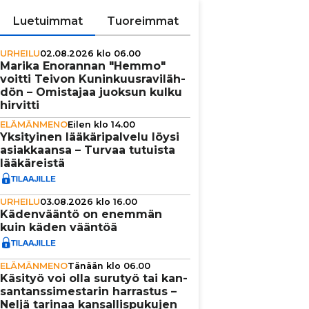
Luetuimmat
Tuoreimmat
URHEILU
02.08.2026 klo 06.00
Marika Enorannan "Hemmo"
voitti Teivon Kunin­kuus­ra­vi­läh­
dön – Omistajaa juoksun kulku
hirvitti
ELÄMÄNMENO
Eilen klo 14.00
Yksi­tyi­nen lää­kä­ri­pal­velu löysi
asi­ak­kaansa – Turvaa tutuista
lää­kä­reistä
URHEILU
03.08.2026 klo 16.00
Käden­vääntö on enemmän
kuin käden vääntöä
ELÄMÄNMENO
Tänään klo 06.00
Käsityö voi olla surutyö tai kan­
san­tans­si­mes­ta­rin harrastus –
Neljä tarinaa kan­sal­lis­pu­ku­jen