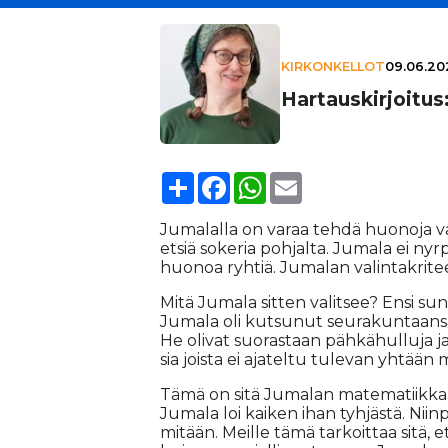
KIRKONKELLOT
09.06.202
Har­taus­kir­joi­t
Share
Facebook
WhatsApp
Email
Ju­ma­lal­la on va­raa teh­dä huo­no­ja va­l
et­siä so­ke­ria poh­jal­ta. Ju­ma­la ei nyr­p
huo­noa ryh­tiä. Ju­ma­lan va­lin­tak­ri­tee
Mitä Ju­ma­la sit­ten va­lit­see? En­si sun
Ju­ma­la oli kut­su­nut seu­ra­kun­taan­sa ty
He oli­vat suo­ras­taan päh­kä­hul­lu­ja ja v
sia jois­ta ei aja­tel­tu tu­le­van yh­tään 
Tämä on sitä Ju­ma­lan ma­te­ma­tiik­kaa. 
Ju­ma­la loi kai­ken ihan tyh­jäs­tä. Niin­
mi­tään. Meil­le tämä tar­koit­taa sitä, e