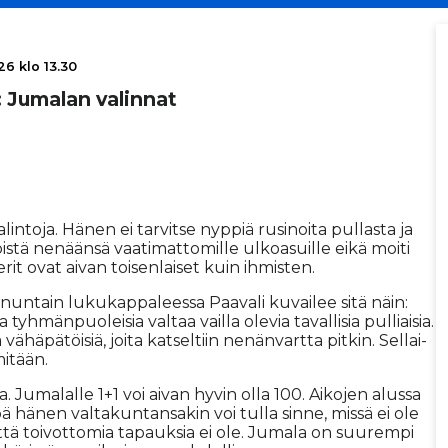
6 klo 13.30
us: Jumalan valinnat
in­to­ja. Hä­nen ei tar­vit­se nyp­piä ru­si­noi­ta pul­las­ta ja
is­tä ne­nään­sä vaa­ti­mat­to­mil­le ul­ko­a­suil­le ei­kä moi­ti
­rit ovat ai­van toi­sen­lai­set kuin ih­mis­ten.
­nun­tain lu­ku­kap­pa­lees­sa Paa­va­li ku­vai­lee sitä näin:
h­män­puo­lei­sia val­taa vail­la ole­via ta­val­li­sia pul­li­ai­sia.
ä­hä­pä­töi­siä, joi­ta kat­sel­tiin ne­nän­vart­ta pit­kin. Sel­lai­
mi­tään.
Ju­ma­lal­le 1+1 voi ai­van hy­vin ol­la 100. Ai­ko­jen alus­sa
pä hä­nen val­ta­kun­tan­sa­kin voi tul­la sin­ne, mis­sä ei ole
t­tä toi­vot­to­mia ta­pauk­sia ei ole. Ju­ma­la on suu­rem­pi