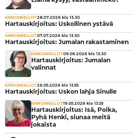
KIRKONKELLOT
28.07.2026 klo 13.30
Har­taus­kir­joi­tus: Uskol­li­nen ystävä
KIRKONKELLOT
07.07.2026 klo 13.30
Har­taus­kir­joi­tus: Jumalan rakas­ta­mi­nen
KIRKONKELLOT
09.06.2026 klo 13.30
Har­taus­kir­joi­tus: Jumalan
valinnat
KIRKONKELLOT
26.05.2026 klo 13.55
Har­taus­kir­joi­tus: Uskon lahja Sinulle
KIRKONKELLOT
19.05.2026 klo 13.55
Har­taus­kir­joi­tus: Isä, Poika,
Pyhä Henki, siunaa meitä
jokaista