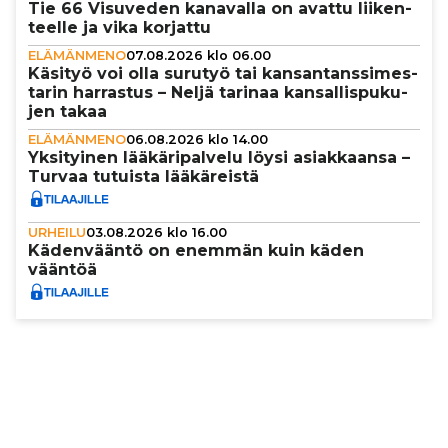
Tie 66 Visuveden kanavalla on avattu lii­ken­
teelle ja vika korjattu
ELÄMÄNMENO
07.08.2026 klo 06.00
Käsityö voi olla surutyö tai kan­san­tans­si­mes­
ta­rin harrastus – Neljä tarinaa kan­sal­lis­pu­ku­
jen takaa
ELÄMÄNMENO
06.08.2026 klo 14.00
Yksi­tyi­nen lää­kä­ri­pal­velu löysi asi­ak­kaansa –
Turvaa tutuista lää­kä­reistä
URHEILU
03.08.2026 klo 16.00
Käden­vääntö on enemmän kuin käden
vääntöä