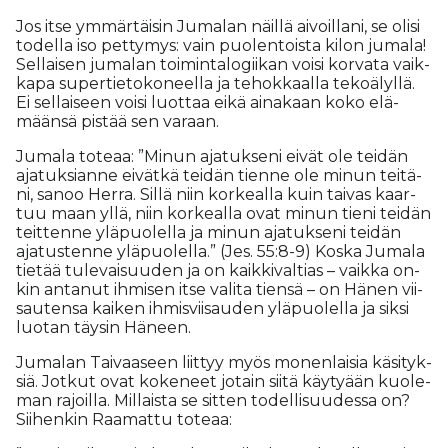
Jos it­se ym­mär­täi­sin Ju­ma­lan näil­lä ai­voil­la­ni, se oli­si
to­del­la iso pet­ty­mys: vain puo­len­tois­ta ki­lon ju­ma­la!
Sel­lai­sen ju­ma­lan toi­min­ta­lo­gii­kan voi­si kor­va­ta vaik­
ka­pa su­per­tie­to­ko­neel­la ja te­hok­kaal­la te­ko­ä­lyl­lä.
Ei sel­lai­seen voi­si luot­taa ei­kä ai­na­kaan koko elä­
mään­sä pis­tää sen va­raan.
Ju­ma­la to­te­aa: ”Mi­nun aja­tuk­se­ni ei­vät ole tei­dän
aja­tuk­si­an­ne ei­vät­kä tei­dän tien­ne ole mi­nun tei­tä­
ni, sa­noo Her­ra. Sil­lä niin kor­ke­al­la kuin tai­vas kaar­
tuu maan yl­lä, niin kor­ke­al­la ovat mi­nun tie­ni tei­dän
teit­ten­ne ylä­puo­lel­la ja mi­nun aja­tuk­se­ni tei­dän
aja­tus­ten­ne ylä­puo­lel­la.” (Jes. 55:8-9) Kos­ka Ju­ma­la
tie­tää tu­le­vai­suu­den ja on kaik­ki­val­ti­as – vaik­ka on­
kin an­ta­nut ih­mi­sen it­se va­li­ta tien­sä – on Hä­nen vii­
sau­ten­sa kai­ken ih­mis­vii­sau­den ylä­puo­lel­la ja sik­si
luo­tan täy­sin Hä­neen.
Ju­ma­lan Tai­vaa­seen liit­tyy myös mo­nen­lai­sia kä­si­tyk­
siä. Jot­kut ovat ko­ke­neet jo­tain sii­tä käy­ty­ään kuo­le­
man ra­joil­la. Mil­lais­ta se sit­ten to­del­li­suu­des­sa on?
Sii­hen­kin Raa­mat­tu to­te­aa: