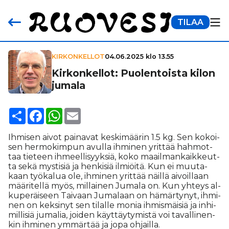
TILAA
KIRKONKELLOT
04.06.2025 klo 13.55
Kir­kon­kel­lot: Puo­len­toista kilon
jumala
Share
Facebook
WhatsApp
Email
Ih­mi­sen ai­vot pai­na­vat kes­ki­mää­rin 1.5 kg. Sen ko­koi­
sen her­mo­kim­pun avul­la ih­mi­nen yrit­tää hah­mot­
taa tie­teen ih­meel­li­syyk­siä, koko maa­il­man­kaik­keut­
ta sekä mys­ti­siä ja hen­ki­siä il­mi­öi­tä. Kun ei muu­ta­
kaan työ­ka­lua ole, ih­mi­nen yrit­tää näil­lä ai­voil­laan
mää­ri­tel­lä myös, mil­lai­nen Ju­ma­la on. Kun yh­teys al­
ku­pe­räi­seen Tai­vaan Ju­ma­laan on hä­mär­ty­nyt, ih­mi­
nen on kek­si­nyt sen ti­lal­le mo­nia ih­mis­mäi­siä ja in­hi­
mil­li­siä ju­ma­lia, joi­den käyt­täy­ty­mis­tä voi ta­val­li­nen­
kin ih­mi­nen ym­mär­tää ja jopa oh­jail­la.