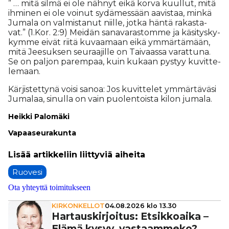
” … mitä sil­mä ei ole näh­nyt ei­kä kor­va kuul­lut, mitä
ih­mi­nen ei ole voi­nut sy­dä­mes­sään aa­vis­taa, min­kä
Ju­ma­la on val­mis­ta­nut niil­le, jot­ka hän­tä ra­kas­ta­
vat.” (1.Kor. 2:9) Mei­dän sa­na­va­ras­tom­me ja kä­si­tys­ky­
kym­me ei­vät rii­tä ku­vaa­maan ei­kä ym­mär­tä­mään,
mitä Jee­suk­sen seu­raa­jil­le on Tai­vaas­sa va­rat­tu­na.
Se on pal­jon pa­rem­paa, kuin ku­kaan pys­tyy ku­vit­te­
le­maan.
Kär­jis­tet­ty­nä voi­si sa­noa: Jos ku­vit­te­let ym­mär­tä­vä­si
Ju­ma­laa, si­nul­la on vain puo­len­tois­ta ki­lon ju­ma­la.
Heik­ki Pa­lo­mä­ki
Va­paa­seu­ra­kun­ta
Ruovesi
Ota yhteyttä toimitukseen
KIRKONKELLOT
04.08.2026 klo 13.30
Har­taus­kir­joi­tus: Etsik­ko­aika –
Elämä kysyy, vas­taam­meko?