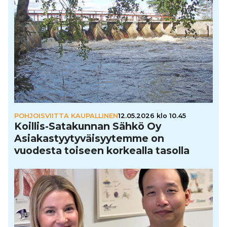
POHJOISVIITTA KAUPALLINEN
12.05.2026 klo 10.45
Koillis-Sata­kun­nan Sähkö Oy
Asi­a­kas­tyy­ty­väi­syy­temme on
vuodesta toiseen korkealla tasolla