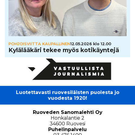
POHJOISVIITTA KAUPALLINEN
12.05.2026 klo 12.00
Kylä­lää­käri tekee myös koti­käyn­tejä
Luotettavasti ruovesiläisten puolesta jo
vuodesta 1920!
Ruoveden Sanomalehti Oy
Honkalantie 2
34600 Ruovesi
Puhelinpalvelu