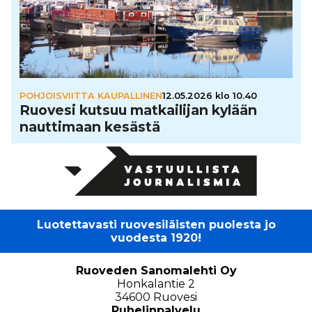
POHJOISVIITTA KAUPALLINEN
12.05.2026 klo 10.40
Ruovesi kutsuu mat­kai­li­jan kylään
naut­ti­maan kesästä
Luotettavasti ruovesiläisten puolesta jo
vuodesta 1920!
Ruoveden Sanomalehti Oy
Honkalantie 2
34600 Ruovesi
Puhelinpalvelu