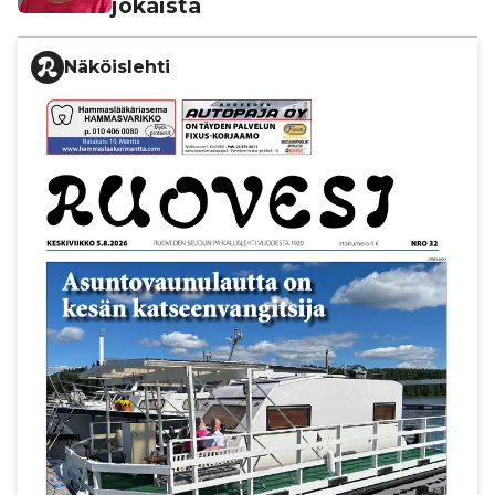
jokaista
Näköislehti