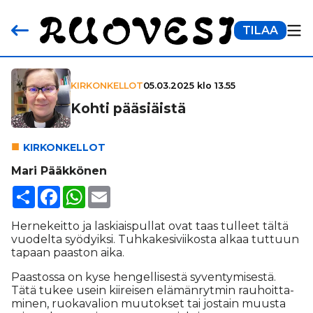
TILAA
KIRKONKELLOT
05.03.2025 klo 13.55
Kohti pää­si­äistä
KIR­KON­KEL­LOT
Mari Pääkkönen
Share
Facebook
WhatsApp
Email
Her­ne­keit­to ja las­ki­ais­pul­lat ovat taas tul­leet täl­tä
vuo­del­ta syö­dyik­si. Tuh­ka­ke­si­vii­kos­ta al­kaa tut­tuun
ta­paan paas­ton ai­ka.
Paas­tos­sa on kyse hen­gel­li­ses­tä sy­ven­ty­mi­ses­tä.
Tätä tu­kee usein kii­rei­sen elä­män­ryt­min rau­hoit­ta­
mi­nen, ruo­ka­va­li­on muu­tok­set tai jos­tain muus­ta