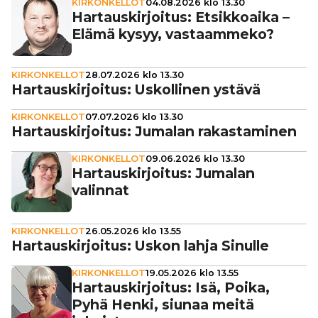
KIRKONKELLOT
04.08.2026 klo 13.30
Har­taus­kir­joi­tus: Etsik­ko­aika –
Elämä kysyy, vas­taam­meko?
KIRKONKELLOT
28.07.2026 klo 13.30
Har­taus­kir­joi­tus: Uskol­li­nen ystävä
KIRKONKELLOT
07.07.2026 klo 13.30
Har­taus­kir­joi­tus: Jumalan rakas­ta­mi­nen
KIRKONKELLOT
09.06.2026 klo 13.30
Har­taus­kir­joi­tus: Jumalan
valinnat
KIRKONKELLOT
26.05.2026 klo 13.55
Har­taus­kir­joi­tus: Uskon lahja Sinulle
KIRKONKELLOT
19.05.2026 klo 13.55
Har­taus­kir­joi­tus: Isä, Poika,
Pyhä Henki, siunaa meitä