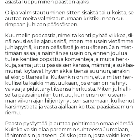
asi­as­ta luo­pu­mi­nen paas­ton ajak­si.
Oli­pa val­mis­tau­tu­mi­nen sit­ten si­säis­tä tai ul­kois­ta, se
aut­taa mei­tä val­mis­tau­tu­maan kris­ti­kun­nan suu­
rim­paan juh­laan pää­si­säi­seen.
Kuun­te­lin pod­cas­tia, ni­mel­tä koh­ti py­hää viik­koa, sii­
nä nou­si esil­le aja­tus sii­tä, mi­ten me usein vie­täm­me
juh­la­py­hiä, ku­ten pää­si­äis­tä jo etu­kä­teen. Jäin miet­
ti­mään asi­aa ja näin­hän se usein on, en­nen jou­lua
tu­lee ken­ties pop­sit­tua kon­veh­te­ja ja mui­ta herk­
ku­ja, sama jut­tu pää­si­äi­sen kans­sa, mäm­mi ja suk­laa­
mu­nat löy­tä­vät hy­vin äk­kiä tien­sä suu­hun, ai­na­kin
al­le­kir­joit­ta­neel­la. Kui­ten­kin on niin, et­tä mi­ten her­
kul­li­sel­ta kaik­ki mais­tuu­kaan, jos en­sin on näh­nyt
vai­vaa ja pi­dät­tä­nyt it­sen­sä her­kus­ta. Mi­ten juh­lal­li­
sel­ta pää­si­äi­nen­kin tun­tuu, kun en­sin on use­am­
man vii­kon ajan hil­jen­ty­nyt sen sa­no­maan, kul­ke­nut
kär­si­mys­tie­tä ja vas­ta ajal­laan koit­taa pää­si­äi­saa­mun
rie­mu.
Paas­to py­säyt­tää ja aut­taa poh­ti­maan omaa elä­mää.
Kuin­ka voi­sin elää pa­rem­min suh­tees­sa Ju­ma­laan,
lä­him­mäi­siin ja it­see­ni. Oli­si­ko jo­tain, jos­ta voi­sin ken­