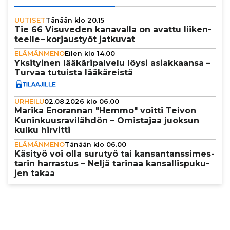
UUTISET
Tänään klo 20.15
Tie 66 Visuveden kanavalla on avattu lii­ken­
teelle – kor­jaus­työt jatkuvat
ELÄMÄNMENO
Eilen klo 14.00
Yksi­tyi­nen lää­kä­ri­pal­velu löysi asi­ak­kaansa –
Turvaa tutuista lää­kä­reistä
URHEILU
02.08.2026 klo 06.00
Marika Enorannan "Hemmo" voitti Teivon
Kunin­kuus­ra­vi­läh­dön – Omistajaa juoksun
kulku hirvitti
ELÄMÄNMENO
Tänään klo 06.00
Käsityö voi olla surutyö tai kan­san­tans­si­mes­
ta­rin harrastus – Neljä tarinaa kan­sal­lis­pu­ku­
jen takaa