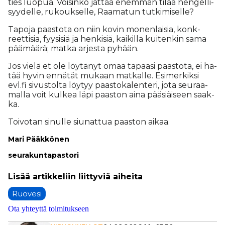
ties luo­pua. Voi­sin­ko jät­tää enem­män ti­laa hen­gel­li­
syy­del­le, ru­kouk­sel­le, Raa­ma­tun tut­ki­mi­sel­le?
Ta­po­ja paas­to­ta on niin ko­vin mo­nen­lai­sia, konk­
reet­ti­sia, fyy­si­siä ja hen­ki­siä, kai­kil­la kui­ten­kin sama
pää­mää­rä; mat­ka ar­jes­ta py­hään.
Jos vie­lä et ole löy­tä­nyt omaa ta­paa­si paas­to­ta, ei hä­
tää hy­vin en­nä­tät mu­kaan mat­kal­le. Esi­mer­kik­si
evl.fi si­vus­tol­ta löy­tyy paas­to­ka­len­te­ri, jota seu­raa­
mal­la voit kul­kea läpi paas­ton ai­na pää­si­äi­seen saak­
ka.
Toi­vo­tan si­nul­le siu­nat­tua paas­ton ai­kaa.
Mari Pääk­kö­nen
seu­ra­kun­ta­pas­to­ri
Ruovesi
Ota yhteyttä toimitukseen