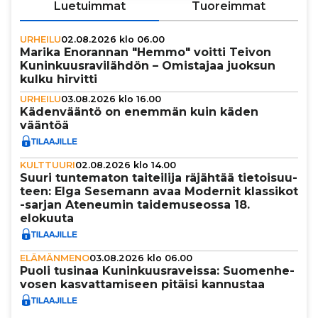
Luetuimmat
Tuoreimmat
URHEILU
02.08.2026 klo 06.00
Marika Enorannan "Hemmo" voitti Teivon
Kunin­kuus­ra­vi­läh­dön – Omistajaa juoksun
kulku hirvitti
URHEILU
03.08.2026 klo 16.00
Käden­vääntö on enemmän kuin käden
vääntöä
KULTTUURI
02.08.2026 klo 14.00
Suuri tun­te­ma­ton tai­tei­lija räjähtää tie­toi­suu­
teen: Elga Sesemann avaa Modernit klassikot
-sarjan Ateneumin tai­de­mu­se­ossa 18.
elokuuta
ELÄMÄNMENO
03.08.2026 klo 06.00
Puoli tusinaa Kunin­kuus­ra­veissa: Suo­men­he­
vo­sen kas­vat­ta­mi­seen pitäisi kannustaa