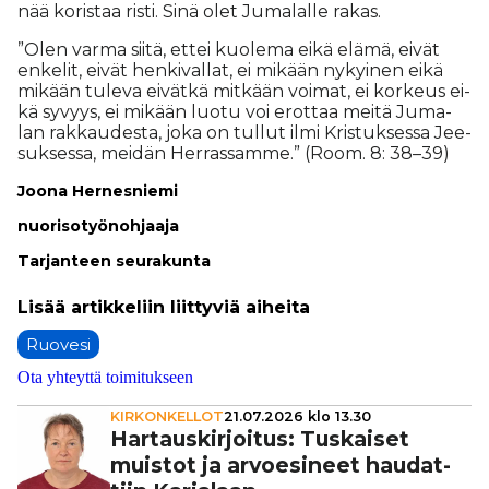
nää ko­ris­taa ris­ti. Sinä olet Ju­ma­lal­le ra­kas.
”Olen var­ma sii­tä, et­tei kuo­le­ma ei­kä elä­mä, ei­vät
en­ke­lit, ei­vät hen­ki­val­lat, ei mi­kään ny­kyi­nen ei­kä
mi­kään tu­le­va ei­vät­kä mit­kään voi­mat, ei kor­keus ei­
kä sy­vyys, ei mi­kään luo­tu voi erot­taa mei­tä Ju­ma­
lan rak­kau­des­ta, joka on tul­lut il­mi Kris­tuk­ses­sa Jee­
suk­ses­sa, mei­dän Her­ras­sam­me.” (Room. 8: 38–39)
Joo­na Her­nes­nie­mi
nuo­ri­so­työ­noh­jaa­ja
Tar­jan­teen seu­ra­kun­ta
Ruovesi
Ota yhteyttä toimitukseen
KIRKONKELLOT
21.07.2026 klo 13.30
Har­taus­kir­joi­tus: Tuskaiset
muistot ja arvo­e­si­neet hau­dat­