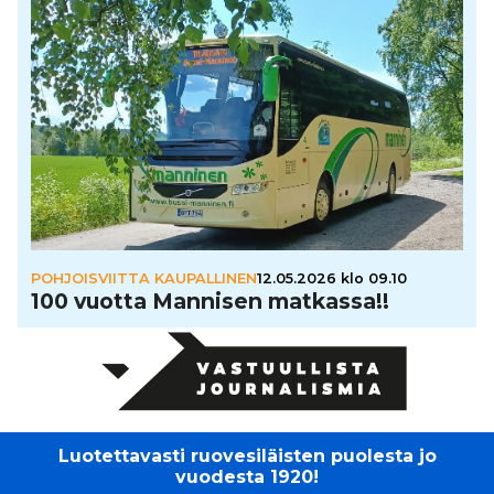
POHJOISVIITTA KAUPALLINEN
12.05.2026 klo 09.10
100 vuotta Mannisen matkassa!!
Luotettavasti ruovesiläisten puolesta jo
vuodesta 1920!