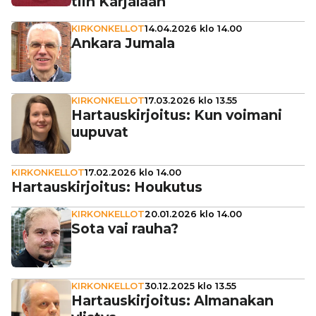
tiin Karjalaan
KIRKONKELLOT
14.04.2026 klo 14.00
Ankara Jumala
KIRKONKELLOT
17.03.2026 klo 13.55
Har­taus­kir­joi­tus: Kun voimani
uupuvat
KIRKONKELLOT
17.02.2026 klo 14.00
Har­taus­kir­joi­tus: Houkutus
KIRKONKELLOT
20.01.2026 klo 14.00
Sota vai rauha?
KIRKONKELLOT
30.12.2025 klo 13.55
Har­taus­kir­joi­tus: Almanakan