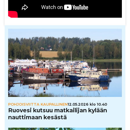
POHJOISVIITTA KAUPALLINEN
12.05.2026 klo 10.40
Ruovesi kutsuu mat­kai­li­jan kylään
naut­ti­maan kesästä