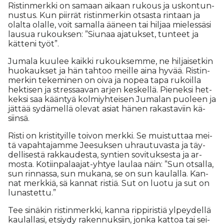
Ris­tin­merk­ki on sa­maan ai­kaan ru­kous ja us­kon­tun­
nus­tus. Kun piir­rät ris­tin­mer­kin ot­sas­ta rin­taan ja
olal­ta olal­le, voit sa­mal­la ää­neen tai hil­jaa mie­les­sä­si
lau­sua ru­kouk­sen: ”Siu­naa aja­tuk­set, tun­teet ja
kät­te­ni työt”.
Ju­ma­la kuu­lee kaik­ki ru­kouk­sem­me, ne hil­jai­set­kin
huo­kauk­set ja hän tah­too meil­le ai­na hy­vää. Ris­tin­
mer­kin te­ke­mi­nen on oi­va ja no­pea tapa ru­koil­la
hek­ti­sen ja stres­saa­van ar­jen kes­kel­lä. Pie­nek­si het­
kek­si saa kään­tyä kol­miyh­tei­sen Ju­ma­lan puo­leen ja
jät­tää sy­dä­mel­lä ole­vat asi­at hä­nen ra­kas­ta­viin kä­
siin­sä.
Ris­ti on kris­ti­tyil­le toi­von merk­ki. Se muis­tut­taa mei­
tä va­pah­ta­jam­me Jee­suk­sen uh­rau­tu­vas­ta ja täy­
del­li­ses­tä rak­kau­des­ta, syn­tien so­vi­tuk­ses­ta ja ar­
mos­ta. Ko­tiin­pa­laa­jat-yh­tye lau­laa näin: ”Sun ot­sal­la,
sun rin­nas­sa, sun mu­ka­na, se on sun kau­lal­la. Kan­
nat merk­kiä, sä kan­nat ris­tiä. Sut on luo­tu ja sut on
lu­nas­tet­tu.”
Tee si­nä­kin ris­tin­merk­ki, kan­na rip­pi­ris­tiä yl­pey­del­lä
kau­lal­la­si, et­siy­dy ra­ken­nuk­siin, jon­ka kat­toa tai sei­