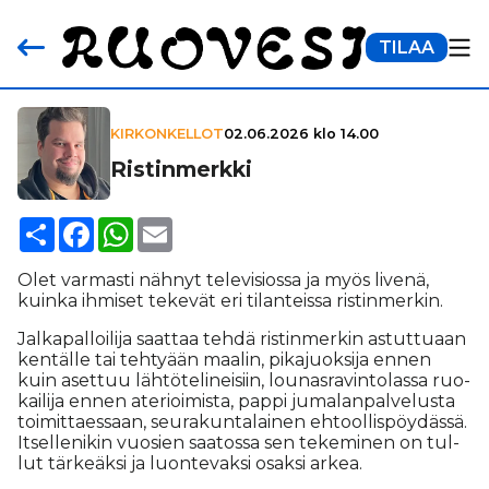
TILAA
KIRKONKELLOT
02.06.2026 klo 14.00
Ris­tin­merkki
Share
Facebook
WhatsApp
Email
Olet var­mas­ti näh­nyt te­le­vi­si­os­sa ja myös li­ve­nä,
kuin­ka ih­mi­set te­ke­vät eri ti­lan­teis­sa ris­tin­mer­kin.
Jal­ka­pal­loi­li­ja saat­taa teh­dä ris­tin­mer­kin as­tut­tu­aan
ken­täl­le tai teh­ty­ään maa­lin, pi­ka­juok­si­ja en­nen
kuin aset­tuu läh­tö­te­li­nei­siin, lou­nas­ra­vin­to­las­sa ruo­
kai­li­ja en­nen ate­ri­oi­mis­ta, pap­pi ju­ma­lan­pal­ve­lus­ta
toi­mit­ta­es­saan, seu­ra­kun­ta­lai­nen eh­tool­lis­pöy­däs­sä.
It­sel­le­ni­kin vuo­sien saa­tos­sa sen te­ke­mi­nen on tul­
lut tär­ke­äk­si ja luon­te­vak­si osak­si ar­kea.