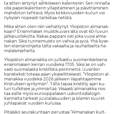
ta sit­ten siir­ty­nyt säh­köi­seen ka­len­te­riin. Sen rin­nal­la
oli­si pa­pe­ri­ka­len­te­rin yl­lä­pi­tä­mi­nen ja päi­vit­tä­mi­nen
mah­do­ton teh­tä­vä. Myös kirk­ko­vuo­den ku­lun voi
ny­kyi­sin no­pe­as­ti tar­kis­taa ne­tis­tä.
Mik­si sit­ten olen niin vie­hät­ty­nyt Yli­o­pis­ton al­ma­nak­
kaan? En­sim­mäi­set muis­ti­ku­va­ni sii­tä ovat 60-lu­vun
jäl­ki­puo­lis­kol­ta. Ra­kas pap­pa­ni os­ti joka vuo­si al­ma­
na­kan. Sik­si tun­ne­muis­to on vah­va ja syvä. Yhä ky­se­
len elä­mä­noh­jei­ta täl­tä va­kaal­ta ja rau­hal­li­sel­ta hä­
mä­läis­mie­hel­tä.
Yli­o­pis­ton al­ma­nak­ka on jul­kais­tu suo­men­kie­li­se­nä
en­sim­mäi­sen ker­ran vuo­dek­si 1705. Sik­si se on vah­
vas­ti suo­ma­lais­ta kris­til­lis­tä pe­rin­net­tä. Uu­sin­kin
kan­si­teks­ti to­te­aa asi­an yk­si­se­lit­tei­ses­ti: ”Yli­o­pis­ton al­
ma­nak­ka vuo­dek­si 2026 jäl­keen Va­pah­ta­jam­me
Kris­tuk­sen syn­ty­män”. Täl­lä ta­paa kris­tit­ty ajan ku­
lun tul­kit­see ja ym­mär­tää. Vii­saas­ti al­ma­nak­ka nos­
taa esil­le myös eu­roop­pa­lai­sen us­kon­to­di­a­lo­gin
kan­nal­ta tär­ke­ät juu­ta­lai­suu­den ja is­la­min suu­ret
juh­la­päi­vät vuo­den ku­lus­sa.
Pi­täi­si­kö seu­ra­kun­taan pe­rus­taa ”Al­ma­na­kan kult­