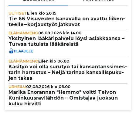
UUTISET
Eilen klo 20.15
Tie 66 Visuveden kanavalla on avattu lii­ken­
teelle – kor­jaus­työt jatkuvat
ELÄMÄNMENO
06.08.2026 klo 14.00
Yksi­tyi­nen lää­kä­ri­pal­velu löysi asi­ak­kaansa –
Turvaa tutuista lää­kä­reistä
ELÄMÄNMENO
Eilen klo 06.00
Käsityö voi olla surutyö tai kan­san­tans­si­mes­
ta­rin harrastus – Neljä tarinaa kan­sal­lis­pu­ku­
jen takaa
URHEILU
02.08.2026 klo 06.00
Marika Enorannan "Hemmo" voitti Teivon
Kunin­kuus­ra­vi­läh­dön – Omistajaa juoksun
kulku hirvitti