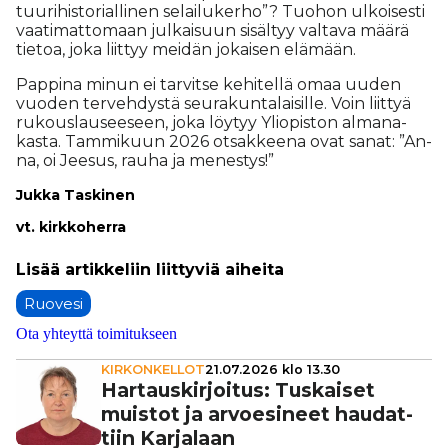
tuu­ri­his­to­ri­al­li­nen se­lai­lu­ker­ho”? Tuo­hon ul­koi­ses­ti
vaa­ti­mat­to­maan jul­kai­suun si­säl­tyy val­ta­va mää­rä
tie­toa, joka liit­tyy mei­dän jo­kai­sen elä­mään.
Pap­pi­na mi­nun ei tar­vit­se ke­hi­tel­lä omaa uu­den
vuo­den ter­veh­dys­tä seu­ra­kun­ta­lai­sil­le. Voin liit­tyä
ru­kous­lau­see­seen, joka löy­tyy Yli­o­pis­ton al­ma­na­
kas­ta. Tam­mi­kuun 2026 ot­sak­kee­na ovat sa­nat: ”An­
na, oi Jee­sus, rau­ha ja me­nes­tys!”
Juk­ka Tas­ki­nen
vt. kirk­ko­her­ra
Ruovesi
Ota yhteyttä toimitukseen
KIRKONKELLOT
21.07.2026 klo 13.30
Har­taus­kir­joi­tus: Tuskaiset
muistot ja arvo­e­si­neet hau­dat­
tiin Karjalaan