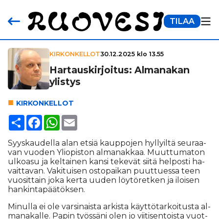
TILAA
KIRKONKELLOT
30.12.2025 klo 13.55
Har­taus­kir­joi­tus: Almanakan
ylistys
KIR­KON­KEL­LOT
Share
Facebook
WhatsApp
Email
Syys­kau­del­la alan et­siä kaup­po­jen hyl­lyil­tä seu­raa­
van vuo­den Yli­o­pis­ton al­ma­nak­kaa. Muut­tu­ma­ton
ul­ko­a­su ja kel­tai­nen kan­si te­ke­vät sii­tä hel­pos­ti ha­
vait­ta­van. Va­ki­tui­sen os­to­pai­kan puut­tu­es­sa teen
vuo­sit­tain joka ker­ta uu­den löy­tö­ret­ken ja iloi­sen
han­kin­ta­pää­tök­sen.
Mi­nul­la ei ole var­si­nais­ta ar­kis­ta käyt­tö­tar­koi­tus­ta al­
ma­na­kal­le. Pa­pin työs­sä­ni olen jo vii­ti­sen­tois­ta vuot­