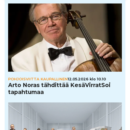
POHJOISVIITTA KAUPALLINEN
12.05.2026 klo 10.10
Arto Noras tähdittää Kesä­Vir­rat­Soi
tapah­tu­maa