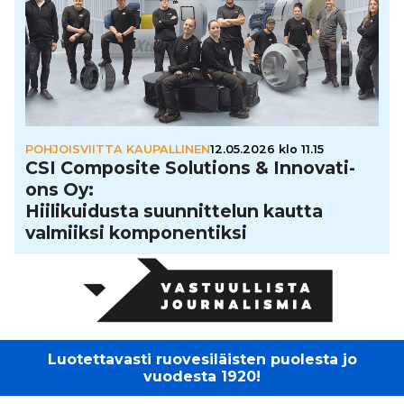
POHJOISVIITTA KAUPALLINEN
12.05.2026 klo 11.15
CSI Composite Solutions & Inno­va­ti­
ons Oy:
Hii­li­kui­dusta suun­nit­te­lun kautta
valmiiksi kom­po­nen­tiksi
Luotettavasti ruovesiläisten puolesta jo
vuodesta 1920!