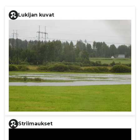
Lukijan kuvat
Striimaukset