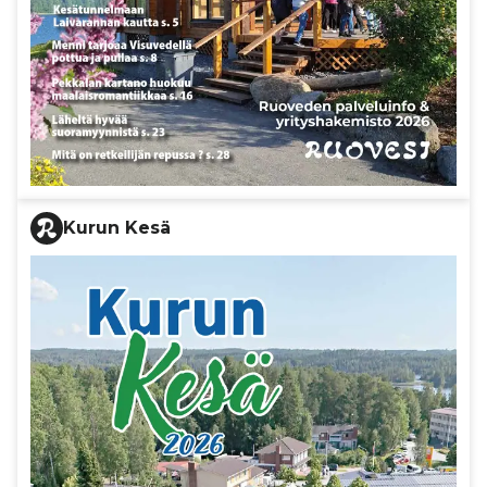
Kurun Kesä